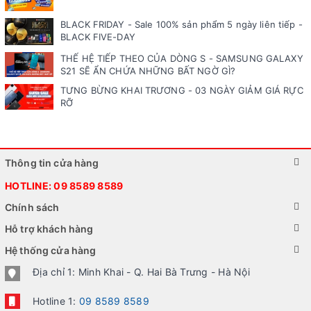
BLACK FRIDAY - Sale 100% sản phẩm 5 ngày liên tiếp -
BLACK FIVE-DAY
THẾ HỆ TIẾP THEO CỦA DÒNG S - SAMSUNG GALAXY
S21 SẼ ẨN CHỨA NHỮNG BẤT NGỜ GÌ?
TƯNG BỪNG KHAI TRƯƠNG - 03 NGÀY GIẢM GIÁ RỰC
RỠ
Thông tin cửa hàng
HOTLINE:
09 8589 8589
Chính sách
Hỗ trợ khách hàng
Hệ thống cửa hàng
Địa chỉ 1: Minh Khai - Q. Hai Bà Trưng - Hà Nội
Hotline 1:
09 8589 8589