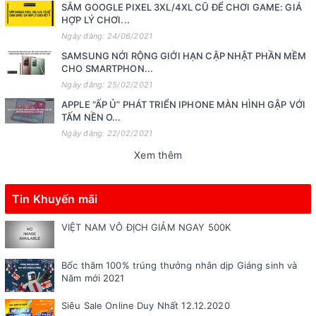
SẮM GOOGLE PIXEL 3XL/4XL CŨ ĐỂ CHƠI GAME: GIÁ
HỢP LÝ CHƠI...
Ngày đăng: 24/06/2021
SAMSUNG NỚI RỘNG GIỚI HẠN CẬP NHẬT PHẦN MỀM
CHO SMARTPHON...
Ngày đăng: 25/02/2021
APPLE “ẤP Ủ” PHÁT TRIỂN IPHONE MÀN HÌNH GẬP VỚI
TẤM NỀN O...
Ngày đăng: 22/02/2021
Xem thêm
Tin Khuyến mãi
VIỆT NAM VÔ ĐỊCH GIẢM NGAY 500K
Bốc thăm 100% trúng thưởng nhân dịp Giáng sinh và
Năm mới 2021
Siêu Sale Online Duy Nhất 12.12.2020