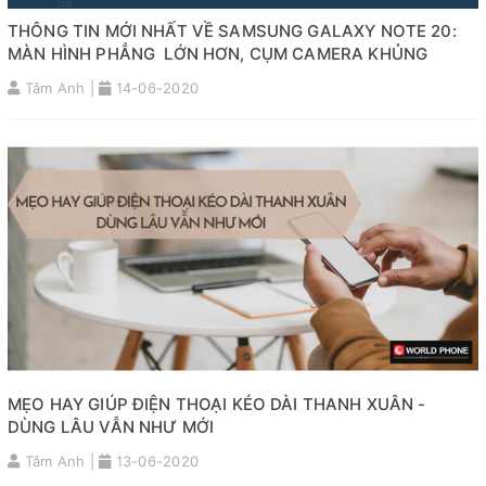
THÔNG TIN MỚI NHẤT VỀ SAMSUNG GALAXY NOTE 20:
MÀN HÌNH PHẲNG LỚN HƠN, CỤM CAMERA KHỦNG
Tâm Anh |
14-06-2020
MẸO HAY GIÚP ĐIỆN THOẠI KÉO DÀI THANH XUÂN -
DÙNG LÂU VẪN NHƯ MỚI
Tâm Anh |
13-06-2020