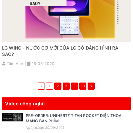
LG WING - NƯỚC CỜ MỚI CỦA LG CÓ DÁNG HÌNH RA
SAO?
Tâm Anh |
16-05-2020
«
1
2
3
...
10
»
Video công nghệ
PRE-ORDER: UNIHERTZ TITAN POCKET ĐIỆN THOẠI
MANG BÀN PHÍM...
Ngày đăng: 29/09/2021