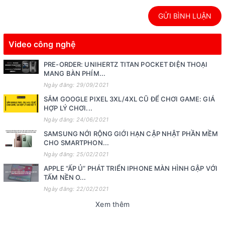
GỬI BÌNH LUẬN
Video công nghệ
PRE-ORDER: UNIHERTZ TITAN POCKET ĐIỆN THOẠI
MANG BÀN PHÍM...
Ngày đăng: 29/09/2021
SẮM GOOGLE PIXEL 3XL/4XL CŨ ĐỂ CHƠI GAME: GIÁ
HỢP LÝ CHƠI...
Ngày đăng: 24/06/2021
SAMSUNG NỚI RỘNG GIỚI HẠN CẬP NHẬT PHẦN MỀM
CHO SMARTPHON...
Ngày đăng: 25/02/2021
APPLE “ẤP Ủ” PHÁT TRIỂN IPHONE MÀN HÌNH GẬP VỚI
TẤM NỀN O...
Ngày đăng: 22/02/2021
Xem thêm