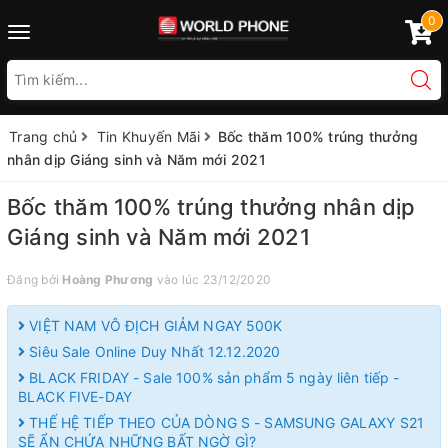
0
Toggle
navigation
Trang chủ
Tin Khuyến Mãi
Bốc thăm 100% trúng thưởng
nhân dịp Giáng sinh và Năm mới 2021
Bốc thăm 100% trúng thưởng nhân dịp
Giáng sinh và Năm mới 2021
Đăng bởi
Hoàng Phương
vào lúc 23/12/2020
VIỆT NAM VÔ ĐỊCH GIẢM NGAY 500K
Siêu Sale Online Duy Nhất 12.12.2020
BLACK FRIDAY - Sale 100% sản phẩm 5 ngày liên tiếp -
BLACK FIVE-DAY
THẾ HỆ TIẾP THEO CỦA DÒNG S - SAMSUNG GALAXY S21
SẼ ẨN CHỨA NHỮNG BẤT NGỜ GÌ?