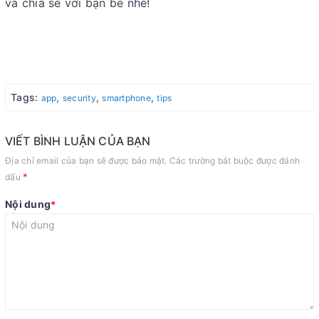
và chia sẻ với bạn bè nhé!
Tags:
,
,
,
app
security
smartphone
tips
VIẾT BÌNH LUẬN CỦA BẠN
Địa chỉ email của bạn sẽ được bảo mật. Các trường bắt buộc được đánh
*
dấu
Nội dung
*