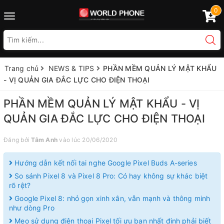
0
Toggle
navigation
Trang chủ
NEWS & TIPS
PHẦN MỀM QUẢN LÝ MẬT KHẨU
- VỊ QUẢN GIA ĐẮC LỰC CHO ĐIỆN THOẠI
PHẦN MỀM QUẢN LÝ MẬT KHẨU - VỊ
QUẢN GIA ĐẮC LỰC CHO ĐIỆN THOẠI
Đăng bởi
Tâm Anh
vào lúc 20/06/2020
Hướng dẫn kết nối tai nghe Google Pixel Buds A-series
So sánh Pixel 8 và Pixel 8 Pro: Có hay không sự khác biệt
rõ rệt?
Google Pixel 8: nhỏ gọn xinh xắn, vẫn mạnh và thông minh
như dòng Pro
Mẹo sử dụng điện thoại Pixel tối ưu bạn nhất định phải biết