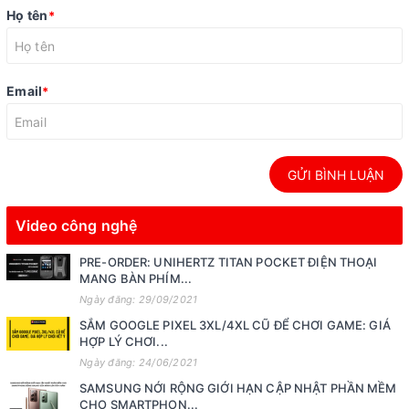
Họ tên
*
Email
*
GỬI BÌNH LUẬN
Video công nghệ
PRE-ORDER: UNIHERTZ TITAN POCKET ĐIỆN THOẠI
MANG BÀN PHÍM...
Ngày đăng: 29/09/2021
SẮM GOOGLE PIXEL 3XL/4XL CŨ ĐỂ CHƠI GAME: GIÁ
HỢP LÝ CHƠI...
Ngày đăng: 24/06/2021
SAMSUNG NỚI RỘNG GIỚI HẠN CẬP NHẬT PHẦN MỀM
CHO SMARTPHON...