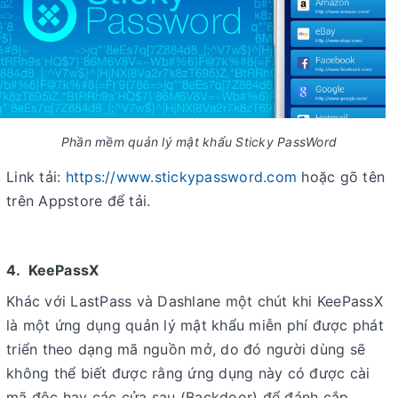
Phần mềm quản lý mật khẩu Sticky PassWord
Link tải:
https://www.stickypassword.com
hoặc gõ tên
trên Appstore để tải.
4. KeePassX
Khác với LastPass và Dashlane một chút khi KeePassX
là một ứng dụng quản lý mật khẩu miễn phí được phát
triển theo dạng mã nguồn mở, do đó người dùng sẽ
không thể biết được rằng ứng dụng này có được cài
mã độc hay các cửa sau (Backdoor) để đánh cắp