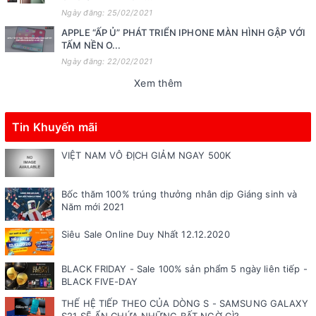
Ngày đăng: 25/02/2021
APPLE “ẤP Ủ” PHÁT TRIỂN IPHONE MÀN HÌNH GẬP VỚI
TẤM NỀN O...
Ngày đăng: 22/02/2021
Xem thêm
Tin Khuyến mãi
VIỆT NAM VÔ ĐỊCH GIẢM NGAY 500K
Bốc thăm 100% trúng thưởng nhân dịp Giáng sinh và
Năm mới 2021
Siêu Sale Online Duy Nhất 12.12.2020
BLACK FRIDAY - Sale 100% sản phẩm 5 ngày liên tiếp -
BLACK FIVE-DAY
THẾ HỆ TIẾP THEO CỦA DÒNG S - SAMSUNG GALAXY
S21 SẼ ẨN CHỨA NHỮNG BẤT NGỜ GÌ?