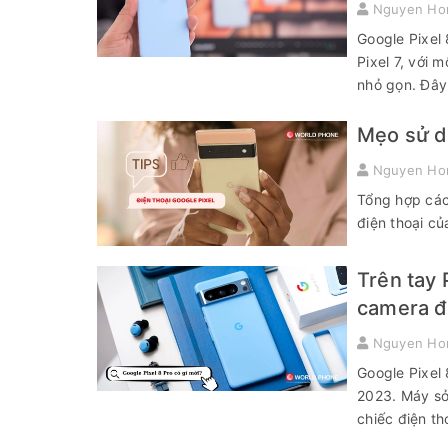
Nguyen Ho
Google Pixel 
Pixel 7, với 
nhỏ gọn. Đây
Mẹo sử dụ
Nguyen Ho
Tổng hợp cách
điện thoại c
Trên tay 
camera đ
Nguyen Ho
Google Pixel
2023. Máy sở 
chiếc điện tho