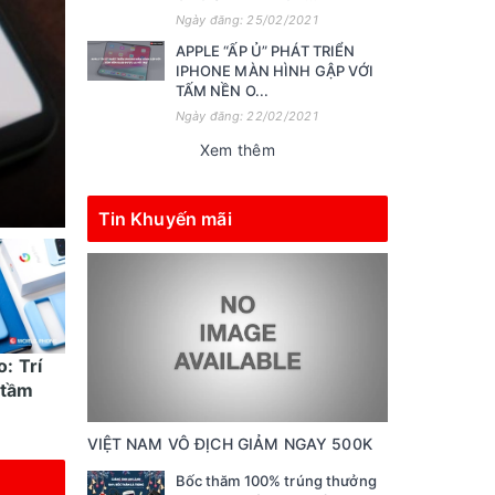
Ngày đăng: 25/02/2021
APPLE “ẤP Ủ” PHÁT TRIỂN
IPHONE MÀN HÌNH GẬP VỚI
TẤM NỀN O...
Ngày đăng: 22/02/2021
Xem thêm
Tin Khuyến mãi
o: Trí
Những thủ thuật dùng
 tầm
điện thoại Google Pixel
hữu ích cho ...
VIỆT NAM VÔ ĐỊCH GIẢM NGAY 500K
Bốc thăm 100% trúng thưởng