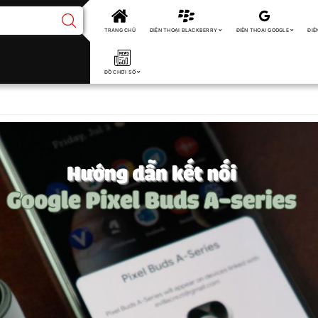
TRANG CHỦ
ĐIỆN THOẠI BLACKBERRY
ĐIỆN THOẠI GOOGLE
ĐIỆ
ĐỒ CHƠI SỐ