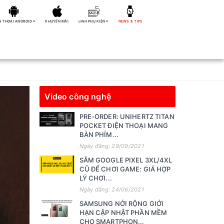
N THOẠI ANDROID
KHUYẾN MÃI
LINH PHỤ KIỆN
NEWS & TIPS
Video công nghệ
PRE-ORDER: UNIHERTZ TITAN
POCKET ĐIỆN THOẠI MANG
BÀN PHÍM...
Ngày đăng: 29/09/2021
SẮM GOOGLE PIXEL 3XL/4XL
CŨ ĐỂ CHƠI GAME: GIÁ HỢP
LÝ CHƠI...
Ngày đăng: 24/06/2021
SAMSUNG NỚI RỘNG GIỚI
HẠN CẬP NHẬT PHẦN MỀM
CHO SMARTPHON...