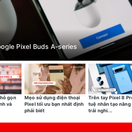
ogle Pixel Buds A-series
nhỏ gọn
Mẹo sử dụng điện thoại
Trên tay Pixel 8 Pr
nh và
Pixel tối ưu bạn nhất định
tuệ nhân tạo nâng
phải biết
trải nghi...