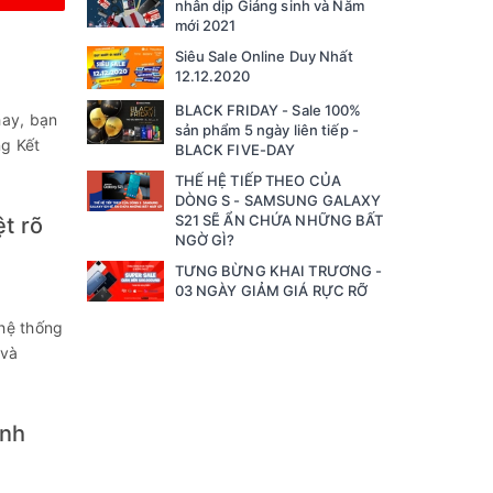
nhân dịp Giáng sinh và Năm
mới 2021
Siêu Sale Online Duy Nhất
12.12.2020
BLACK FRIDAY - Sale 100%
hay, bạn
sản phẩm 5 ngày liên tiếp -
ng Kết
BLACK FIVE-DAY
THẾ HỆ TIẾP THEO CỦA
DÒNG S - SAMSUNG GALAXY
S21 SẼ ẨN CHỨA NHỮNG BẤT
ệt rõ
NGỜ GÌ?
TƯNG BỪNG KHAI TRƯƠNG -
03 NGÀY GIẢM GIÁ RỰC RỠ
 hệ thống
 và
inh