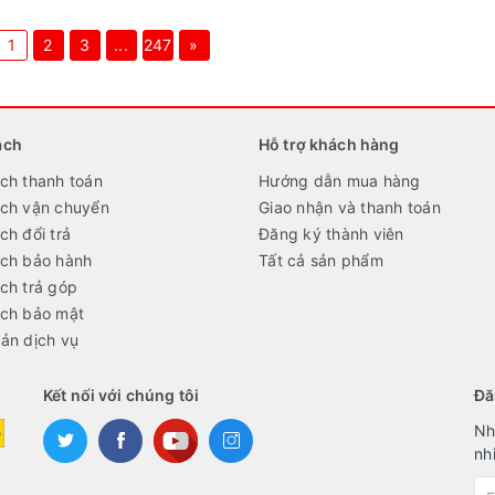
1
2
3
...
247
»
ách
Hỗ trợ khách hàng
ch thanh toán
Hướng dẫn mua hàng
ách vận chuyển
Giao nhận và thanh toán
ch đổi trả
Đăng ký thành viên
ách bảo hành
Tất cả sản phẩm
ch trả góp
ách bảo mật
ản dịch vụ
Kết nối với chúng tôi
Đă
Nh
nh