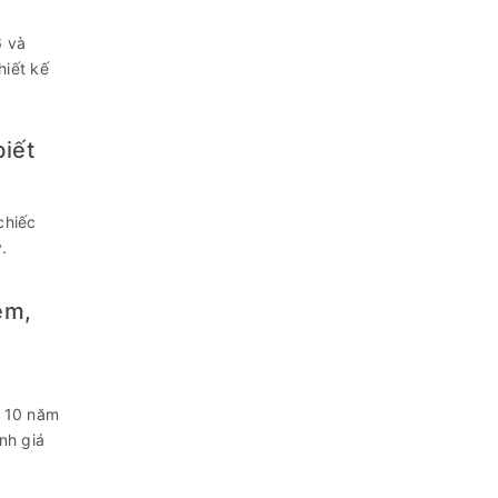
6 và
hiết kế
biết
chiếc
.
ệm,
g 10 năm
nh giá