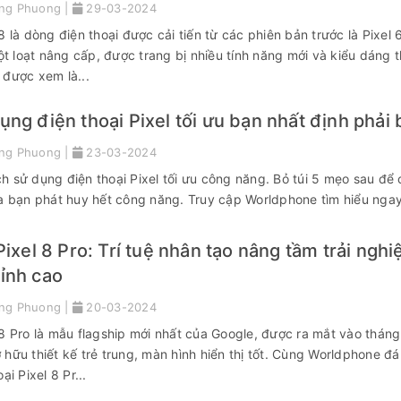
ng Phuong |
29-03-2024
8 là dòng điện thoại được cải tiến từ các phiên bản trước là Pixel 
một loạt nâng cấp, được trang bị nhiều tính năng mới và kiểu dáng t
 được xem là...
ng điện thoại Pixel tối ưu bạn nhất định phải 
ng Phuong |
23-03-2024
 sử dụng điện thoại Pixel tối ưu công năng. Bỏ túi 5 mẹo sau để 
ủa bạn phát huy hết công năng. Truy cập Worldphone tìm hiểu ngay
Pixel 8 Pro: Trí tuệ nhân tạo nâng tầm trải nghi
ỉnh cao
ng Phuong |
20-03-2024
 8 Pro là mẫu flagship mới nhất của Google, được ra mắt vào thán
hữu thiết kế trẻ trung, màn hình hiển thị tốt. Cùng Worldphone đá
ại Pixel 8 Pr...