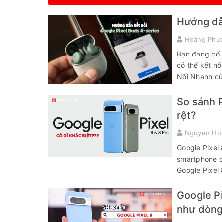
Hướng dẫn
Hoàng Phư
Bạn đang cố g
có thể kết nố
Nối Nhanh củ
So sánh P
rệt?
Nguyen Ho
Google Pixel
smartphone củ
Google Pixel 
Google Pi
như dòng