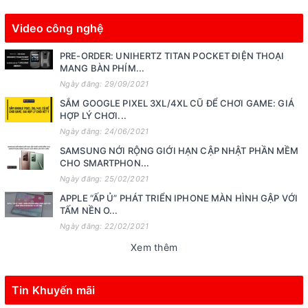
Video công nghệ
PRE-ORDER: UNIHERTZ TITAN POCKET ĐIỆN THOẠI
MANG BÀN PHÍM...
Ngày đăng: 29/09/2021
SẮM GOOGLE PIXEL 3XL/4XL CŨ ĐỂ CHƠI GAME: GIÁ
HỢP LÝ CHƠI...
Ngày đăng: 24/06/2021
SAMSUNG NỚI RỘNG GIỚI HẠN CẬP NHẬT PHẦN MỀM
CHO SMARTPHON...
Ngày đăng: 25/02/2021
APPLE “ẤP Ủ” PHÁT TRIỂN IPHONE MÀN HÌNH GẬP VỚI
TẤM NỀN O...
Ngày đăng: 22/02/2021
Xem thêm
Tin Khuyến mãi