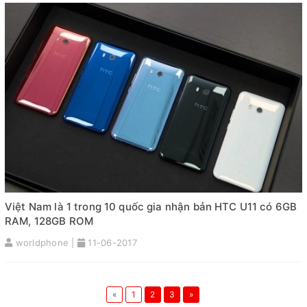
Việt Nam là 1 trong 10 quốc gia nhận bản HTC U11 có 6GB
RAM, 128GB ROM
worldphone |
11-06-2017
«
1
2
3
»