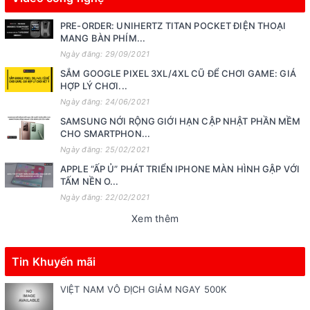
PRE-ORDER: UNIHERTZ TITAN POCKET ĐIỆN THOẠI
MANG BÀN PHÍM...
Ngày đăng: 29/09/2021
SẮM GOOGLE PIXEL 3XL/4XL CŨ ĐỂ CHƠI GAME: GIÁ
HỢP LÝ CHƠI...
Ngày đăng: 24/06/2021
SAMSUNG NỚI RỘNG GIỚI HẠN CẬP NHẬT PHẦN MỀM
CHO SMARTPHON...
Ngày đăng: 25/02/2021
APPLE “ẤP Ủ” PHÁT TRIỂN IPHONE MÀN HÌNH GẬP VỚI
TẤM NỀN O...
Ngày đăng: 22/02/2021
Xem thêm
Tin Khuyến mãi
VIỆT NAM VÔ ĐỊCH GIẢM NGAY 500K