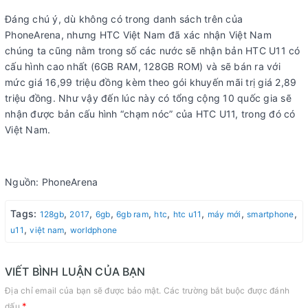
Đáng chú ý, dù không có trong danh sách trên của
PhoneArena, nhưng HTC Việt Nam đã xác nhận Việt Nam
chúng ta cũng nằm trong số các nước sẽ nhận bản HTC U11 có
cấu hình cao nhất (6GB RAM, 128GB ROM) và sẽ bán ra với
mức giá 16,99 triệu đồng kèm theo gói khuyến mãi trị giá 2,89
triệu đồng. Như vậy đến lúc này có tổng cộng 10 quốc gia sẽ
nhận được bản cấu hình “chạm nóc” của HTC U11, trong đó có
Việt Nam.
Nguồn: PhoneArena
Tags:
,
,
,
,
,
,
,
,
128gb
2017
6gb
6gb ram
htc
htc u11
máy mới
smartphone
,
,
u11
việt nam
worldphone
VIẾT BÌNH LUẬN CỦA BẠN
Địa chỉ email của bạn sẽ được bảo mật. Các trường bắt buộc được đánh
*
dấu