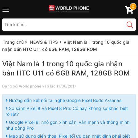
0
Toggle
navigation
Trang chủ
NEWS & TIPS
Việt Nam là 1 trong 10 quốc gia
nhận bản HTC U11 có 6GB RAM, 128GB ROM
Việt Nam là 1 trong 10 quốc gia nhận
bản HTC U11 có 6GB RAM, 128GB ROM
Đăng bởi
worldphone
vào lúc 11/06/2017
Hướng dẫn kết nối tai nghe Google Pixel Buds A-series
So sánh Pixel 8 và Pixel 8 Pro: Có hay không sự khác biệt
rõ rệt?
Google Pixel 8: nhỏ gọn xinh xắn, vẫn mạnh và thông minh
như dòng Pro
Mẹo sử dụng điện thoại Pixel tối ưu bạn nhất định phải biết