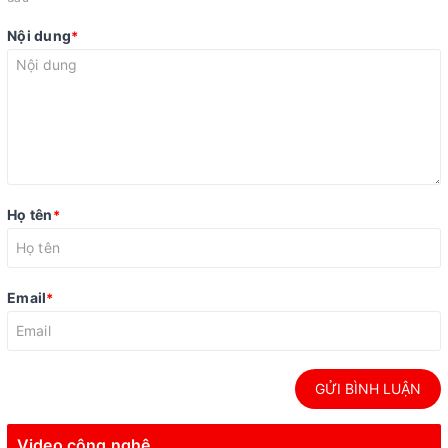
Nội dung
*
Họ tên
*
Email
*
GỬI BÌNH LUẬN
Video công nghệ