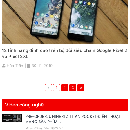
12 tính năng đỉnh cao trên bộ đôi siêu phẩm Google Pixel 2
và Pixel 2XL
Hòa Trần |
30-11-2019
«
1
2
3
»
Video công nghệ
PRE-ORDER: UNIHERTZ TITAN POCKET ĐIỆN THOẠI
MANG BÀN PHÍM...
Ngày đăng: 29/09/2021