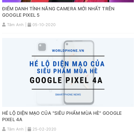
ĐIỂM DANH TÍNH NĂNG CAMERA MỚI NHẤT TRÊN
GOOGLE PIXEL 5
Tâm Anh |
05-10-2020
HÉ LỘ DIỆN MẠO CỦA "SIÊU PHẨM MÙA HÈ" GOOGLE
PIXEL 4A
Tâm Anh |
25-02-2020