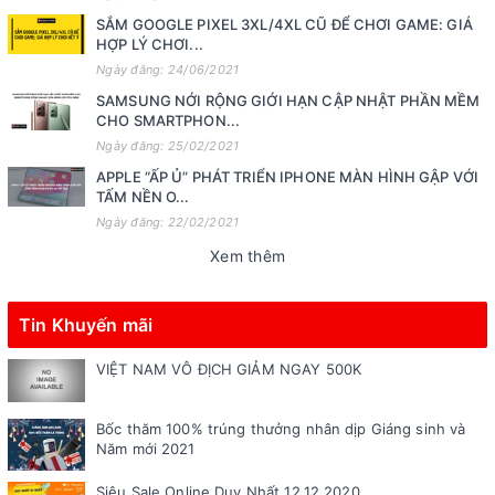
SẮM GOOGLE PIXEL 3XL/4XL CŨ ĐỂ CHƠI GAME: GIÁ
HỢP LÝ CHƠI...
Ngày đăng: 24/06/2021
SAMSUNG NỚI RỘNG GIỚI HẠN CẬP NHẬT PHẦN MỀM
CHO SMARTPHON...
Ngày đăng: 25/02/2021
APPLE “ẤP Ủ” PHÁT TRIỂN IPHONE MÀN HÌNH GẬP VỚI
TẤM NỀN O...
Ngày đăng: 22/02/2021
Xem thêm
Tin Khuyến mãi
VIỆT NAM VÔ ĐỊCH GIẢM NGAY 500K
Bốc thăm 100% trúng thưởng nhân dịp Giáng sinh và
Năm mới 2021
Siêu Sale Online Duy Nhất 12.12.2020