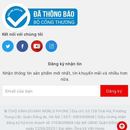
Kết nối với chúng tôi
Đăng ký nhận tin
Nhận thông tin sản phẩm mới nhất, tin khuyến mãi và nhiều hơn
nữa.
Đăng ký
© HỘ KINH DOANH WORLD PHONE | Địa chỉ: Số 128 Thái Hà, Phường
Trung Liệt, Quận Đống đa, Hà Nội | SĐT: 0903616868 | Giấy chứng nhận
đăng ký hộ kinh doanh số: 01E8029808 cấp bởi UBND Quận Đống Đa
ngày 22/06/2020 | Đại diện: Ông Vũ Việt Hưng