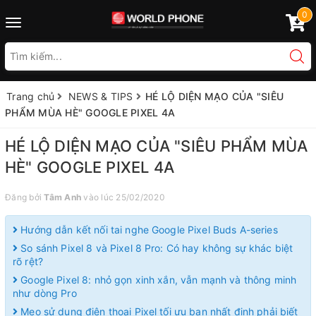
0
Toggle
navigation
Trang chủ
NEWS & TIPS
HÉ LỘ DIỆN MẠO CỦA "SIÊU
PHẨM MÙA HÈ" GOOGLE PIXEL 4A
HÉ LỘ DIỆN MẠO CỦA "SIÊU PHẨM MÙA
HÈ" GOOGLE PIXEL 4A
Đăng bởi
Tâm Anh
vào lúc 25/02/2020
Hướng dẫn kết nối tai nghe Google Pixel Buds A-series
So sánh Pixel 8 và Pixel 8 Pro: Có hay không sự khác biệt
rõ rệt?
Google Pixel 8: nhỏ gọn xinh xắn, vẫn mạnh và thông minh
như dòng Pro
Mẹo sử dụng điện thoại Pixel tối ưu bạn nhất định phải biết