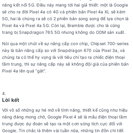
năng kết nối 5G. Điều này mang tới hai giả thiết: một là Google
sẽ cho ra đời Pixel 4a có 4G và phiên bản Pixel 4a XL sẽ kèm
5G, hai là chúng ra sẽ có 2 phiên bản song song để lựa chọn là
Pixel 4a và Pixel 4a 5G. Còn lại, Bramble được cho là cũng
trang bị Snapdragon 765 5G nhưng không do ODM sản xuất.
Nói qua một chút về sự nâng cấp con chip, Chipset 700-series
này là bản nâng cấp so với Snapdragon 670 của Pixel 3a, và
chúng ta có thể hy vọng là với tiêu chí tạo ra chiếc điện thoại
tầm trung, thì sự nâng cấp này sẽ không đội giá của phiên bản
Pixel 4a lên quá “gắt”.
Lời kết
Với vô số những sự hé mở về tính năng, thiết kế cũng như hiệu
năng đáng mong chờ, Google Pixel 4 sẽ là mẫu điện thoại tầm
trung được dự đoán sẽ tạo ra một cơn sóng tích cực đối với
Google. Tin chắc là thêm vài tuần nữa, những tin đồn chi tiết