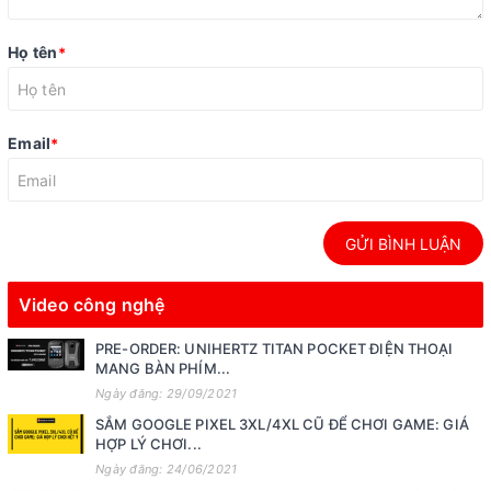
Họ tên
*
Email
*
GỬI BÌNH LUẬN
Video công nghệ
PRE-ORDER: UNIHERTZ TITAN POCKET ĐIỆN THOẠI
MANG BÀN PHÍM...
Ngày đăng: 29/09/2021
SẮM GOOGLE PIXEL 3XL/4XL CŨ ĐỂ CHƠI GAME: GIÁ
HỢP LÝ CHƠI...
Ngày đăng: 24/06/2021