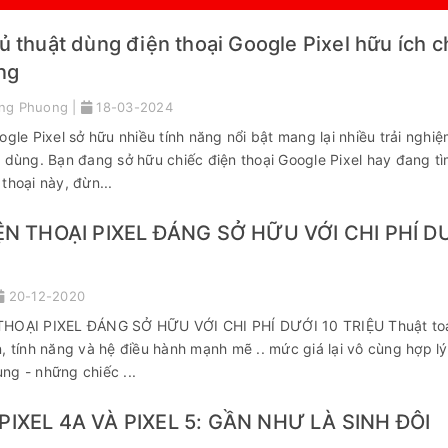
 thuật dùng điện thoại Google Pixel hữu ích c
ng
ng Phuong |
18-03-2024
ogle Pixel sở hữu nhiều tính năng nổi bật mang lại nhiều trải nghi
 dùng. Bạn đang sở hữu chiếc điện thoại Google Pixel hay đang tì
thoại này, đừn...
ỆN THOẠI PIXEL ĐÁNG SỞ HỮU VỚI CHI PHÍ DƯ
20-12-2020
THOẠI PIXEL ĐÁNG SỞ HỮU VỚI CHI PHÍ DƯỚI 10 TRIỆU Thuật to
, tính năng và hệ điều hành mạnh mẽ .. mức giá lại vô cùng hợp lý
ng - những chiếc ...
IXEL 4A VÀ PIXEL 5: GẦN NHƯ LÀ SINH ĐÔI