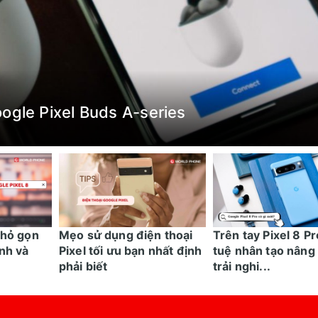
ogle Pixel Buds A-series
nhỏ gọn
Mẹo sử dụng điện thoại
Trên tay Pixel 8 Pr
nh và
Pixel tối ưu bạn nhất định
tuệ nhân tạo nâng
phải biết
trải nghi...