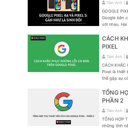
Tâm Anh |
GOOGLE PIXE
Google bên c
với nhau. Hai 
CÁCH KH
PIXEL
Tâm Anh |
CÁCH KHẮC P
Pixel là thiế
thể gặp sự cố 
TỔNG HỢ
PHẦN 2
Tâm Anh |
TỔNG HỢP TH
những tính nă