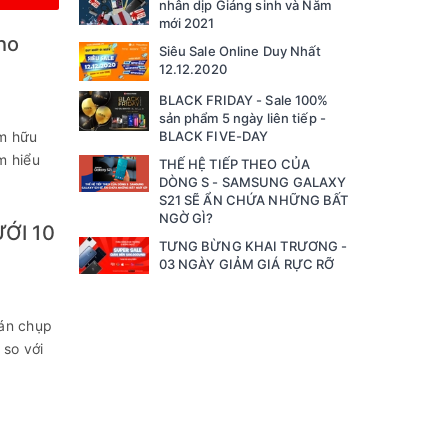
nhân dịp Giáng sinh và Năm
mới 2021
ho
Siêu Sale Online Duy Nhất
12.12.2020
BLACK FRIDAY - Sale 100%
sản phẩm 5 ngày liên tiếp -
ệm hữu
BLACK FIVE-DAY
m hiểu
THẾ HỆ TIẾP THEO CỦA
DÒNG S - SAMSUNG GALAXY
S21 SẼ ẨN CHỨA NHỮNG BẤT
NGỜ GÌ?
ỚI 10
TƯNG BỪNG KHAI TRƯƠNG -
03 NGÀY GIẢM GIÁ RỰC RỠ
án chụp
 so với