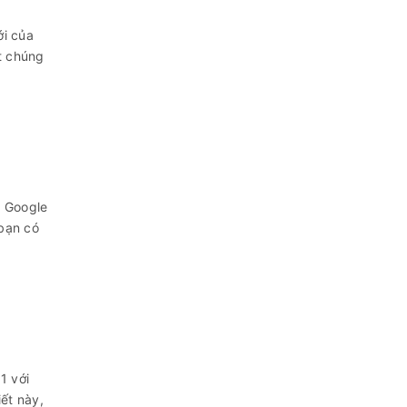
i của
t chúng
 Google
 bạn có
-
1 với
iết này,