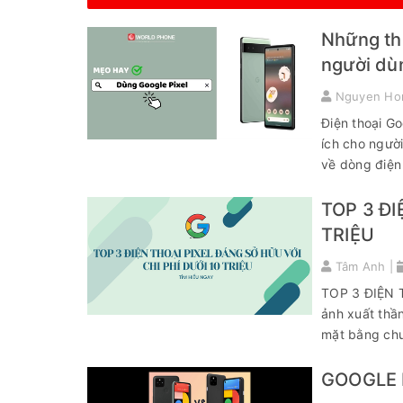
Những thủ
người dù
Nguyen Ho
Điện thoại Go
ích cho người
về dòng điện 
TOP 3 ĐI
TRIỆU
Tâm Anh |
TOP 3 ĐIỆN 
ảnh xuất thần
mặt bằng chu
GOOGLE P