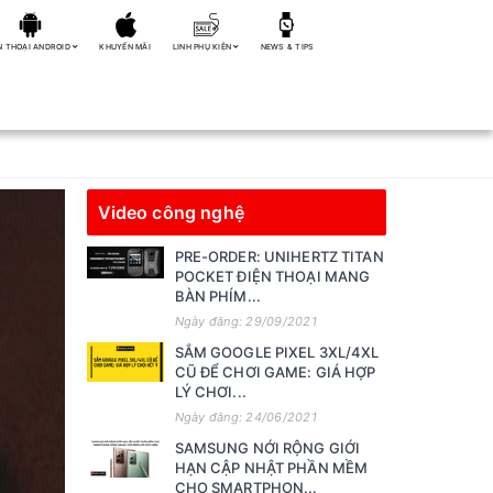
N THOẠI ANDROID
KHUYẾN MÃI
LINH PHỤ KIỆN
NEWS & TIPS
Video công nghệ
PRE-ORDER: UNIHERTZ TITAN
POCKET ĐIỆN THOẠI MANG
BÀN PHÍM...
Ngày đăng: 29/09/2021
SẮM GOOGLE PIXEL 3XL/4XL
CŨ ĐỂ CHƠI GAME: GIÁ HỢP
LÝ CHƠI...
Ngày đăng: 24/06/2021
SAMSUNG NỚI RỘNG GIỚI
HẠN CẬP NHẬT PHẦN MỀM
CHO SMARTPHON...