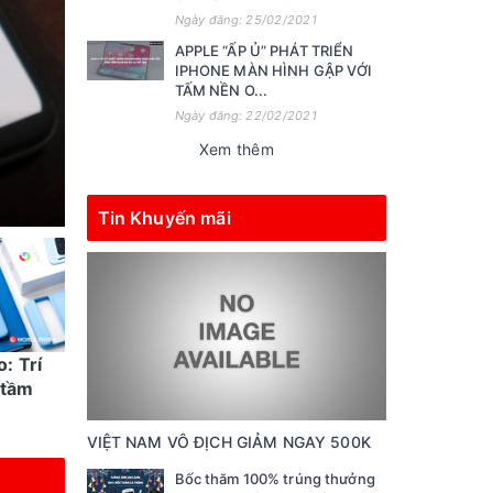
Ngày đăng: 25/02/2021
APPLE “ẤP Ủ” PHÁT TRIỂN
IPHONE MÀN HÌNH GẬP VỚI
TẤM NỀN O...
Ngày đăng: 22/02/2021
Xem thêm
Tin Khuyến mãi
o: Trí
Những thủ thuật dùng
 tầm
điện thoại Google Pixel
hữu ích cho ...
VIỆT NAM VÔ ĐỊCH GIẢM NGAY 500K
Bốc thăm 100% trúng thưởng