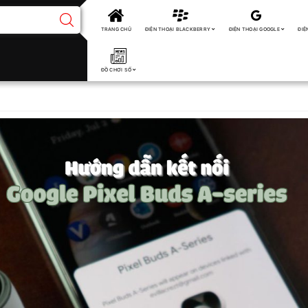
TRANG CHỦ
ĐIỆN THOẠI BLACKBERRY
ĐIỆN THOẠI GOOGLE
ĐIỆ
ĐỒ CHƠI SỐ