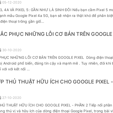
05-12-2020
L 4A VÀ PIXEL 5: GẦN NHƯ LÀ SINH ĐÔI Nếu bạn cầm Pixel 5 mớ
ạnh mẫu Google Pixel 4a 5G, bạn sẽ nhận ra thật khó để phân biệ
điện thoại trông gần giố...
ẮC PHỤC NHỮNG LỖI CƠ BẢN TRÊN GOOGLE
30-10-2020
HỤC NHỮNG LỖI CƠ BẢN TRÊN GOOGLE PIXEL Dòng điện thoại
t bị Android phổ biến, đáng tin cậy và mạnh mẽ . Tuy nhiên, đôi khi
với với kết nối ...
P THỦ THUẬT HỮU ÍCH CHO GOOGLE PIXEL 
27-10-2020
Ủ THUẬT HỮU ÍCH CHO GOOGLE PIXEL - PHẦN 2 Tiếp nối phần 
ng thú vị và hữu ích của dòng điện thoại Google Pixel, trong bài v