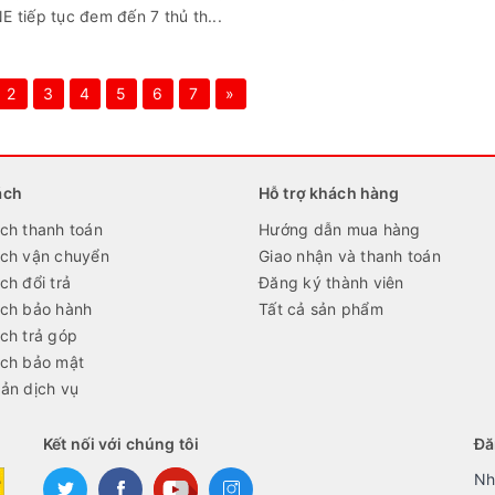
iếp tục đem đến 7 thủ th...
2
3
4
5
6
7
»
ách
Hỗ trợ khách hàng
ch thanh toán
Hướng dẫn mua hàng
ách vận chuyển
Giao nhận và thanh toán
ch đổi trả
Đăng ký thành viên
ách bảo hành
Tất cả sản phẩm
ch trả góp
ách bảo mật
ản dịch vụ
Kết nối với chúng tôi
Đă
Nh