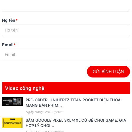
Họ tên
*
Email
*
GỬI BÌNH LUẬN
Video công nghệ
PRE-ORDER: UNIHERTZ TITAN POCKET ĐIỆN THOẠI
MANG BÀN PHÍM...
Ngày đăng: 29/09/2021
SẮM GOOGLE PIXEL 3XL/4XL CŨ ĐỂ CHƠI GAME: GIÁ
HỢP LÝ CHƠI...