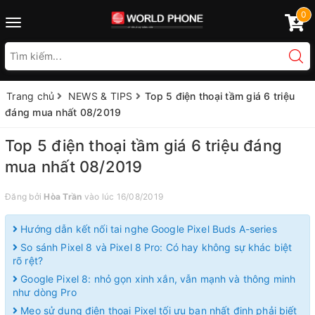
0
Toggle
navigation
Trang chủ
NEWS & TIPS
Top 5 điện thoại tầm giá 6 triệu
đáng mua nhất 08/2019
Top 5 điện thoại tầm giá 6 triệu đáng
mua nhất 08/2019
Đăng bởi
Hòa Trần
vào lúc 16/08/2019
Hướng dẫn kết nối tai nghe Google Pixel Buds A-series
So sánh Pixel 8 và Pixel 8 Pro: Có hay không sự khác biệt
rõ rệt?
Google Pixel 8: nhỏ gọn xinh xắn, vẫn mạnh và thông minh
như dòng Pro
Mẹo sử dụng điện thoại Pixel tối ưu bạn nhất định phải biết