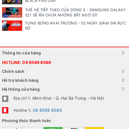
BLACK FIVE-DAY
THẾ HỆ TIẾP THEO CỦA DÒNG S - SAMSUNG GALAXY
S21 SẼ ẨN CHỨA NHỮNG BẤT NGỜ GÌ?
TƯNG BỪNG KHAI TRƯƠNG - 03 NGÀY GIẢM GIÁ RỰC
RỠ
Thông tin cửa hàng
HOTLINE:
09 8589 8589
Chính sách
Hỗ trợ khách hàng
Hệ thống cửa hàng
Địa chỉ 1: Minh Khai - Q. Hai Bà Trưng - Hà Nội
Hotline 1:
09 8589 8589
Phương thức thanh toán