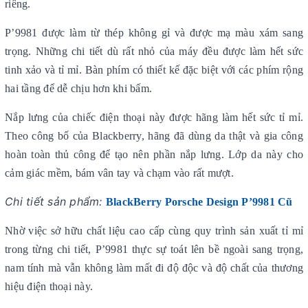
riêng.
P’9981 được làm từ thép không gỉ và được mạ màu xám sang
trọng. Những chi tiết dù rất nhỏ của máy đều được làm hết sức
tinh xảo và tỉ mỉ. Bàn phím có thiết kế đặc biệt với các phím rộng
hai tầng để dễ chịu hơn khi bấm.
Nắp lưng của chiếc điện thoại này được hãng làm hết sức tỉ mỉ.
Theo công bố của Blackberry, hãng đã dùng da thật và gia công
hoàn toàn thủ công để tạo nên phần nắp lưng. Lớp da này cho
cảm giác mềm, bám vân tay và chạm vào rất mượt.
Chi tiết sản phẩm:
BlackBerry Porsche Design P’9981 Cũ
Nhờ việc sở hữu chất liệu cao cấp cùng quy trình sản xuất tỉ mỉ
trong từng chi tiết, P’9981 thực sự toát lên bề ngoài sang trọng,
nam tính mà vẫn không làm mất đi độ độc và độ chất của thương
hiệu điện thoại này.