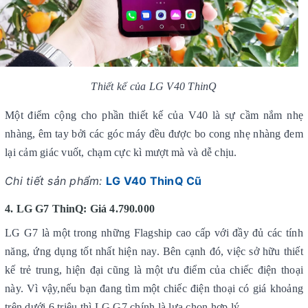
Thiết kế của LG V40 ThinQ
Một điểm cộng cho phần thiết kế của V40 là sự cầm nắm nhẹ
nhàng, êm tay bởi các góc máy đều được bo cong nhẹ nhàng đem
lại cảm giác vuốt, chạm cực kì mượt mà và dễ chịu.
Chi tiết sản phẩm:
LG V40 ThinQ Cũ
4. LG G7 ThinQ: Giá 4.790.000
LG G7 là một trong những Flagship cao cấp với đầy đủ các tính
năng, ứng dụng tốt nhất hiện nay. Bên cạnh đó, việc sở hữu thiết
kế trẻ trung, hiện đại cũng là một ưu điểm của chiếc điện thoại
này. Vì vậy,nếu bạn đang tìm một chiếc điện thoại có giá khoảng
trên dưới 6 triệu thì LG G7 chính là lựa chọn hợp lý.