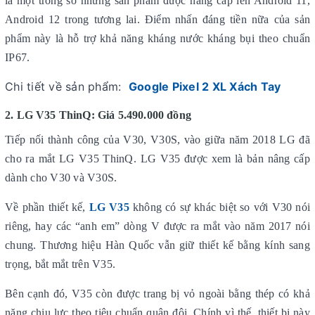
là một trong số những sản phẩm được nâng cấp lên Android 11,
Android 12 trong tương lai. Điểm nhấn đáng tiền nữa của sản
phẩm này là hỗ trợ khả năng kháng nước kháng bụi theo chuẩn
IP67.
Chi tiết về sản phẩm:
Google Pixel 2 XL Xách Tay
2. LG V35 ThinQ: Giá 5.490.000 đồng
Tiếp nối thành công của V30, V30S, vào giữa năm 2018 LG đã
cho ra mắt LG V35 ThinQ. LG V35 được xem là bản nâng cấp
dành cho V30 và V30S.
Về phần thiết kế,
LG V35
không có sự khác biệt so với V30 nói
riêng, hay các “anh em” dòng V được ra mắt vào năm 2017 nói
chung. Thương hiệu Hàn Quốc vẫn giữ thiết kế bằng kính sang
trọng, bắt mắt trên V35.
Bên cạnh đó, V35 còn được trang bị vỏ ngoài bằng thép có khả
năng chịu lực theo tiêu chuẩn quân đội. Chính vì thế, thiết bị này