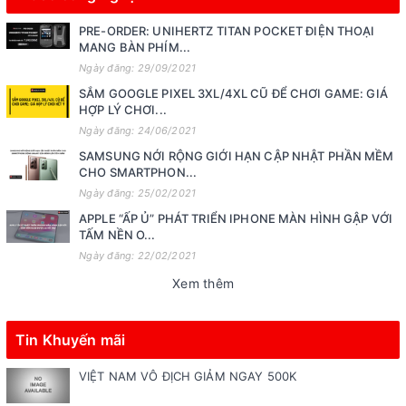
PRE-ORDER: UNIHERTZ TITAN POCKET ĐIỆN THOẠI
MANG BÀN PHÍM...
Ngày đăng: 29/09/2021
SẮM GOOGLE PIXEL 3XL/4XL CŨ ĐỂ CHƠI GAME: GIÁ
HỢP LÝ CHƠI...
Ngày đăng: 24/06/2021
SAMSUNG NỚI RỘNG GIỚI HẠN CẬP NHẬT PHẦN MỀM
CHO SMARTPHON...
Ngày đăng: 25/02/2021
APPLE “ẤP Ủ” PHÁT TRIỂN IPHONE MÀN HÌNH GẬP VỚI
TẤM NỀN O...
Ngày đăng: 22/02/2021
Xem thêm
Tin Khuyến mãi
VIỆT NAM VÔ ĐỊCH GIẢM NGAY 500K