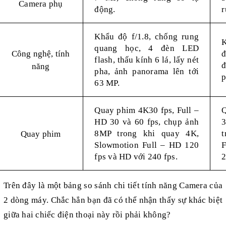
Camera phụ
động.
r
Khẩu độ f/1.8, chống rung
K
quang học, 4 đèn LED
Công nghệ, tính
flash, thấu kính 6 lá, lấy nét
đ
năng
pha, ảnh panorama lên tới
p
63 MP.
Quay phim 4K30 fps, Full –
Q
HD 30 và 60 fps, chụp ảnh
8MP trong khi quay 4K,
t
Quay phim
Slowmotion Full – HD 120
fps và HD với 240 fps.
2
Trên đây là một bảng so sánh chi tiết tính năng Camera của
2 dòng máy. Chắc hẳn bạn đã có thể nhận thấy sự khác biệt
giữa hai chiếc điện thoại này rồi phải không?