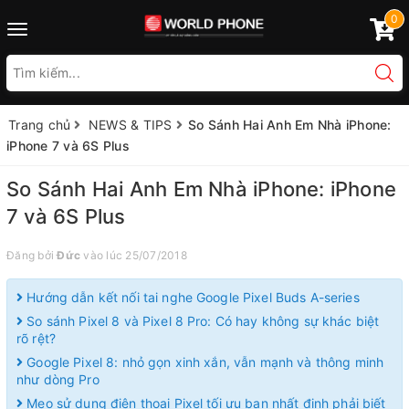
0
Toggle
navigation
Trang chủ
NEWS & TIPS
So Sánh Hai Anh Em Nhà iPhone:
iPhone 7 và 6S Plus
So Sánh Hai Anh Em Nhà iPhone: iPhone
7 và 6S Plus
Đăng bởi
Đức
vào lúc 25/07/2018
Hướng dẫn kết nối tai nghe Google Pixel Buds A-series
So sánh Pixel 8 và Pixel 8 Pro: Có hay không sự khác biệt
rõ rệt?
Google Pixel 8: nhỏ gọn xinh xắn, vẫn mạnh và thông minh
như dòng Pro
Mẹo sử dụng điện thoại Pixel tối ưu bạn nhất định phải biết