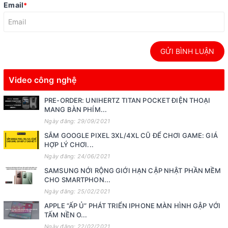
Email
*
GỬI BÌNH LUẬN
Video công nghệ
PRE-ORDER: UNIHERTZ TITAN POCKET ĐIỆN THOẠI
MANG BÀN PHÍM...
Ngày đăng: 29/09/2021
SẮM GOOGLE PIXEL 3XL/4XL CŨ ĐỂ CHƠI GAME: GIÁ
HỢP LÝ CHƠI...
Ngày đăng: 24/06/2021
SAMSUNG NỚI RỘNG GIỚI HẠN CẬP NHẬT PHẦN MỀM
CHO SMARTPHON...
Ngày đăng: 25/02/2021
APPLE “ẤP Ủ” PHÁT TRIỂN IPHONE MÀN HÌNH GẬP VỚI
TẤM NỀN O...
Ngày đăng: 22/02/2021