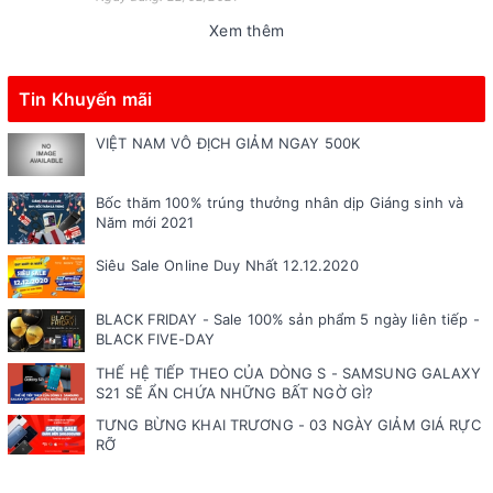
Xem thêm
Tin Khuyến mãi
VIỆT NAM VÔ ĐỊCH GIẢM NGAY 500K
Bốc thăm 100% trúng thưởng nhân dịp Giáng sinh và
Năm mới 2021
Siêu Sale Online Duy Nhất 12.12.2020
BLACK FRIDAY - Sale 100% sản phẩm 5 ngày liên tiếp -
BLACK FIVE-DAY
THẾ HỆ TIẾP THEO CỦA DÒNG S - SAMSUNG GALAXY
S21 SẼ ẨN CHỨA NHỮNG BẤT NGỜ GÌ?
TƯNG BỪNG KHAI TRƯƠNG - 03 NGÀY GIẢM GIÁ RỰC
RỠ