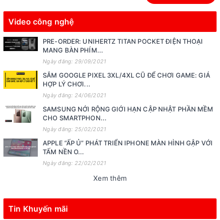
Video công nghệ
PRE-ORDER: UNIHERTZ TITAN POCKET ĐIỆN THOẠI
MANG BÀN PHÍM...
Ngày đăng: 29/09/2021
SẮM GOOGLE PIXEL 3XL/4XL CŨ ĐỂ CHƠI GAME: GIÁ
HỢP LÝ CHƠI...
Ngày đăng: 24/06/2021
SAMSUNG NỚI RỘNG GIỚI HẠN CẬP NHẬT PHẦN MỀM
CHO SMARTPHON...
Ngày đăng: 25/02/2021
APPLE “ẤP Ủ” PHÁT TRIỂN IPHONE MÀN HÌNH GẬP VỚI
TẤM NỀN O...
Ngày đăng: 22/02/2021
Xem thêm
Tin Khuyến mãi