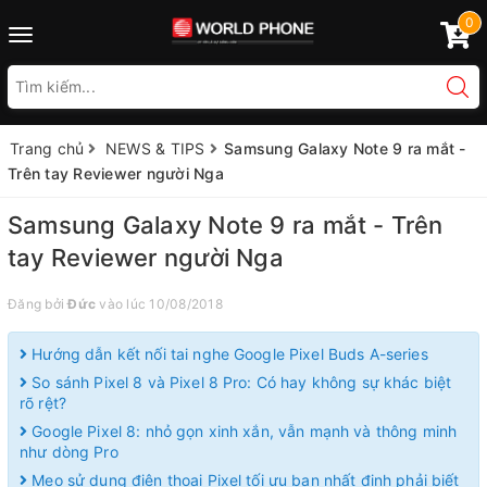
0
Toggle
navigation
Trang chủ
NEWS & TIPS
Samsung Galaxy Note 9 ra mắt -
Trên tay Reviewer người Nga
Samsung Galaxy Note 9 ra mắt - Trên
tay Reviewer người Nga
Đăng bởi
Đức
vào lúc 10/08/2018
Hướng dẫn kết nối tai nghe Google Pixel Buds A-series
So sánh Pixel 8 và Pixel 8 Pro: Có hay không sự khác biệt
rõ rệt?
Google Pixel 8: nhỏ gọn xinh xắn, vẫn mạnh và thông minh
như dòng Pro
Mẹo sử dụng điện thoại Pixel tối ưu bạn nhất định phải biết