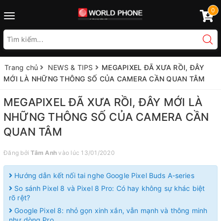
0
Toggle
navigation
Trang chủ
NEWS & TIPS
MEGAPIXEL ĐÃ XƯA RỒI, ĐÂY
MỚI LÀ NHỮNG THÔNG SỐ CỦA CAMERA CẦN QUAN TÂM
MEGAPIXEL ĐÃ XƯA RỒI, ĐÂY MỚI LÀ
NHỮNG THÔNG SỐ CỦA CAMERA CẦN
QUAN TÂM
Đăng bởi
Tâm Anh
vào lúc 13/01/2020
Hướng dẫn kết nối tai nghe Google Pixel Buds A-series
So sánh Pixel 8 và Pixel 8 Pro: Có hay không sự khác biệt
rõ rệt?
Google Pixel 8: nhỏ gọn xinh xắn, vẫn mạnh và thông minh
như dòng Pro