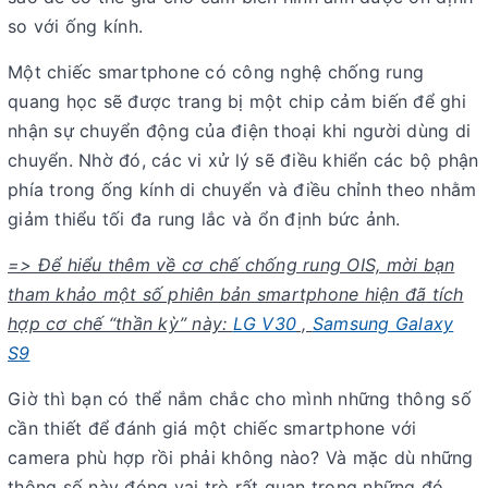
so với ống kính.
Một chiếc smartphone có công nghệ chống rung
quang học sẽ được trang bị một chip cảm biến để ghi
nhận sự chuyển động của điện thoại khi người dùng di
chuyển. Nhờ đó, các vi xử lý sẽ điều khiển các bộ phận
phía trong ống kính di chuyển và điều chỉnh theo nhằm
giảm thiểu tối đa rung lắc và ổn định bức ảnh.
=> Để hiểu thêm về cơ chế chống rung OIS, mời bạn
tham khảo một số phiên bản smartphone hiện đã tích
hợp cơ chế “thần kỳ” này:
LG V30
,
Samsung Galaxy
S9
Giờ thì bạn có thể nắm chắc cho mình những thông số
cần thiết để đánh giá một chiếc smartphone với
camera phù hợp rồi phải không nào? Và mặc dù những
thông số này đóng vai trò rất quan trọng những đó