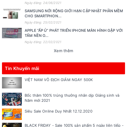
Ngày đăng: 24/06/2021
SAMSUNG NỚI RỘNG GIỚI HẠN CẬP NHẬT PHẦN MỀM
CHO SMARTPHON...
Ngày đăng: 25/02/2021
APPLE “ẤP Ủ” PHÁT TRIỂN IPHONE MÀN HÌNH GẬP VỚI
TẤM NỀN O...
Ngày đăng: 22/02/2021
Xem thêm
Tin Khuyến mãi
VIỆT NAM VÔ ĐỊCH GIẢM NGAY 500K
Bốc thăm 100% trúng thưởng nhân dịp Giáng sinh và
Năm mới 2021
Siêu Sale Online Duy Nhất 12.12.2020
BLACK FRIDAY - Sale 100% sản phẩm 5 ngày liên tiếp -