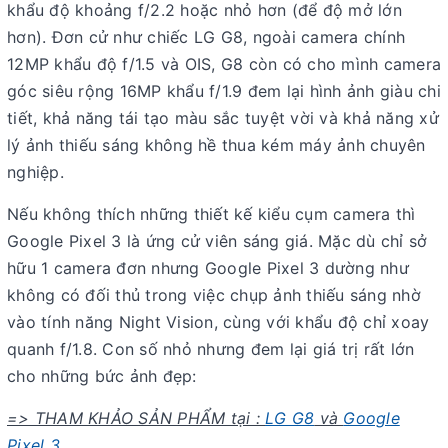
khẩu độ khoảng f/2.2 hoặc nhỏ hơn (để độ mở lớn
hơn). Đơn cử như chiếc LG G8, ngoài camera chính
12MP khẩu độ f/1.5 và OIS, G8 còn có cho mình camera
góc siêu rộng 16MP khẩu f/1.9 đem lại hình ảnh giàu chi
tiết, khả năng tái tạo màu sắc tuyệt vời và khả năng xử
lý ảnh thiếu sáng không hề thua kém máy ảnh chuyên
nghiệp.
Nếu không thích những thiết kế kiểu cụm camera thì
Google Pixel 3 là ứng cử viên sáng giá. Mặc dù chỉ sở
hữu 1 camera đơn nhưng Google Pixel 3 dường như
không có đối thủ trong việc chụp ảnh thiếu sáng nhờ
vào tính năng Night Vision, cùng với khẩu độ chỉ xoay
quanh f/1.8. Con số nhỏ nhưng đem lại giá trị rất lớn
cho những bức ảnh đẹp:
=> THAM KHẢO SẢN PHẨM tại :
LG G8
và
Google
Pixel 3