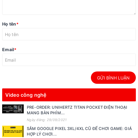
Họ tên
*
Email
*
GỬI BÌNH LUẬN
Video công nghệ
PRE-ORDER: UNIHERTZ TITAN POCKET ĐIỆN THOẠI
MANG BÀN PHÍM...
Ngày đăng: 29/09/2021
SẮM GOOGLE PIXEL 3XL/4XL CŨ ĐỂ CHƠI GAME: GIÁ
HỢP LÝ CHƠI...