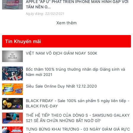
APPLE “ẤP Ủ” PHÁT TRIỂN IPHONE MÀN HÌNH GẬP VỚI
TẤM NỀN O...
Ngày đăng: 22/02/2021
Xem thêm
Tin Khuyến mãi
VIỆT NAM VÔ ĐỊCH GIẢM NGAY 500K
Bốc thăm 100% trúng thưởng nhân dịp Giáng sinh và
Năm mới 2021
Siêu Sale Online Duy Nhất 12.12.2020
BLACK FRIDAY - Sale 100% sản phẩm 5 ngày liên tiếp -
BLACK FIVE-DAY
THẾ HỆ TIẾP THEO CỦA DÒNG S - SAMSUNG GALAXY
S21 SẼ ẨN CHỨA NHỮNG BẤT NGỜ GÌ?
TƯNG BỪNG KHAI TRƯƠNG - 03 NGÀY GIẢM GIÁ RỰC