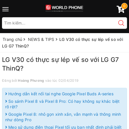
0
Toggle
navigation
Trang chủ
NEWS & TIPS
LG V30 có thực sự lép vế so với
LG G7 ThinQ?
LG V30 có thực sự lép vế so với LG G7
ThinQ?
Đăng bởi
Hoàng Phương
vào lúc 02/04/2019
Hướng dẫn kết nối tai nghe Google Pixel Buds A-series
So sánh Pixel 8 và Pixel 8 Pro: Có hay không sự khác biệt
rõ rệt?
Google Pixel 8: nhỏ gọn xinh xắn, vẫn mạnh và thông minh
như dòng Pro
Mẹo sử dụng điện thoại Pixel tối ưu bạn nhất định phải biết