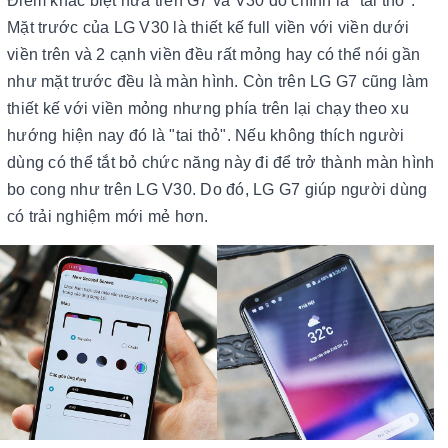
Điểm khác biệt nữa trên G7 và V30 đó chính là "tai thỏ".
Mặt trước của LG V30 là thiết kế full viền với viền dưới
viền trên và 2 cạnh viền đều rất mỏng hay có thể nói gần
như mặt trước đều là màn hình. Còn trên LG G7 cũng làm
thiết kế với viền mỏng nhưng phía trên lại chạy theo xu
hướng hiện nay đó là "tai thỏ". Nếu không thích người
dùng có thể tắt bỏ chức năng này đi để trở thành màn hình
bo cong như trên LG V30. Do đó, LG G7 giúp người dùng
có trải nghiệm mới mẻ hơn.