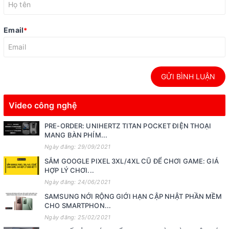
Email
*
GỬI BÌNH LUẬN
Video công nghệ
PRE-ORDER: UNIHERTZ TITAN POCKET ĐIỆN THOẠI
MANG BÀN PHÍM...
Ngày đăng: 29/09/2021
SẮM GOOGLE PIXEL 3XL/4XL CŨ ĐỂ CHƠI GAME: GIÁ
HỢP LÝ CHƠI...
Ngày đăng: 24/06/2021
SAMSUNG NỚI RỘNG GIỚI HẠN CẬP NHẬT PHẦN MỀM
CHO SMARTPHON...
Ngày đăng: 25/02/2021