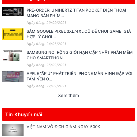
PRE-ORDER: UNIHERTZ TITAN POCKET ĐIỆN THOẠI
MANG BÀN PHÍM...
Ngày đăng: 29/09/2021
SẮM GOOGLE PIXEL 3XL/4XL CŨ ĐỂ CHƠI GAME: GIÁ
HỢP LÝ CHƠI...
Ngày đăng: 24/06/2021
SAMSUNG NỚI RỘNG GIỚI HẠN CẬP NHẬT PHẦN MỀM
CHO SMARTPHON...
Ngày đăng: 25/02/2021
APPLE “ẤP Ủ” PHÁT TRIỂN IPHONE MÀN HÌNH GẬP VỚI
TẤM NỀN O...
Ngày đăng: 22/02/2021
Xem thêm
Tin Khuyến mãi
VIỆT NAM VÔ ĐỊCH GIẢM NGAY 500K