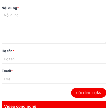
Nội dung
*
Họ tên
*
Email
*
GỬI BÌNH LUẬN
Video công nghệ