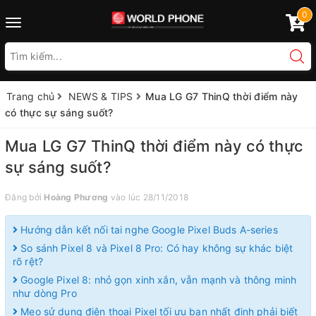
0
Toggle
navigation
Trang chủ
NEWS & TIPS
Mua LG G7 ThinQ thời điểm này
có thực sự sáng suốt?
Mua LG G7 ThinQ thời điểm này có thực
sự sáng suốt?
Đăng bởi
Hoàng Phương
vào lúc 28/11/2018
Hướng dẫn kết nối tai nghe Google Pixel Buds A-series
So sánh Pixel 8 và Pixel 8 Pro: Có hay không sự khác biệt
rõ rệt?
Google Pixel 8: nhỏ gọn xinh xắn, vẫn mạnh và thông minh
như dòng Pro
Mẹo sử dụng điện thoại Pixel tối ưu bạn nhất định phải biết