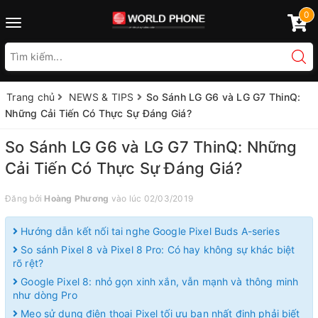
0
Toggle
navigation
Trang chủ
NEWS & TIPS
So Sánh LG G6 và LG G7 ThinQ:
Những Cải Tiến Có Thực Sự Đáng Giá?
So Sánh LG G6 và LG G7 ThinQ: Những
Cải Tiến Có Thực Sự Đáng Giá?
Đăng bởi
Hoàng Phương
vào lúc 02/03/2019
Hướng dẫn kết nối tai nghe Google Pixel Buds A-series
So sánh Pixel 8 và Pixel 8 Pro: Có hay không sự khác biệt
rõ rệt?
Google Pixel 8: nhỏ gọn xinh xắn, vẫn mạnh và thông minh
như dòng Pro
Mẹo sử dụng điện thoại Pixel tối ưu bạn nhất định phải biết