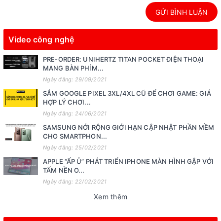
GỬI BÌNH LUẬN
Video công nghệ
PRE-ORDER: UNIHERTZ TITAN POCKET ĐIỆN THOẠI
MANG BÀN PHÍM...
Ngày đăng: 29/09/2021
SẮM GOOGLE PIXEL 3XL/4XL CŨ ĐỂ CHƠI GAME: GIÁ
HỢP LÝ CHƠI...
Ngày đăng: 24/06/2021
SAMSUNG NỚI RỘNG GIỚI HẠN CẬP NHẬT PHẦN MỀM
CHO SMARTPHON...
Ngày đăng: 25/02/2021
APPLE “ẤP Ủ” PHÁT TRIỂN IPHONE MÀN HÌNH GẬP VỚI
TẤM NỀN O...
Ngày đăng: 22/02/2021
Xem thêm