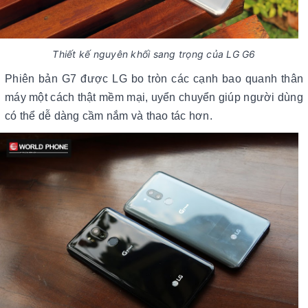
Thiết kế nguyên khối sang trọng của LG G6
Phiên bản G7 được LG bo tròn các cạnh bao quanh thân
máy một cách thật mềm mại, uyển chuyển giúp người dùng
có thể dễ dàng cầm nắm và thao tác hơn.