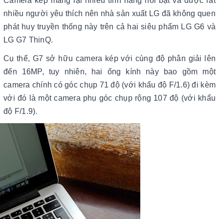
Camera kép mang lại nhiều tính năng nổi bật và được rất
nhiều người yêu thích nên nhà sản xuất LG đã không quen
phát huy truyền thống này trên cả hai siêu phẩm LG G6 và
LG G7 ThinQ.
Cụ thể, G7 sở hữu camera kép với cùng độ phân giải lên
đến 16MP, tuy nhiên, hai ống kính này bao gồm một
camera chính có góc chụp 71 độ (với khẩu độ F/1.6) đi kèm
với đó là một camera phụ góc chụp rộng 107 độ (với khẩu
độ F/1.9).