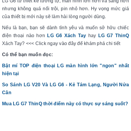
LG G6 từ thiết kế tương tự, màn hình lớn hơn và sáng hơn
nhưng không quá nổi trội, pin nhỏ hơn. Hy vọng mức giá
của thiết bị mới này sẽ làm hài lòng người dùng.
Nếu là bạn, bạn sẽ dành tình yêu và muốn sở hữu chiếc
điện thoại nào hơn
LG G6 Xách Tay
hay
LG G7 ThinQ
Xách Tay? <<< Click ngay vào đây để khám phá chi tiết
Có thể bạn muốn đọc:
Bật mí TOP điện thoại LG màn hình lớn "ngon" nhất
hiện tại
So Sánh LG V20 Và LG G6 - Kẻ Tám Lạng, Người Nửa
Cân
Mua LG G7 ThinQ thời điểm này có thực sự sáng suốt?