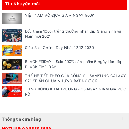
Tin Khuyến mãi
VIỆT NAM VÔ ĐỊCH GIẢM NGAY 500K
Bốc thăm 100% trúng thưởng nhân dịp Giáng sinh và
Năm mới 2021
Siêu Sale Online Duy Nhất 12.12.2020
BLACK FRIDAY - Sale 100% sản phẩm 5 ngày liên tiếp -
BLACK FIVE-DAY
THẾ HỆ TIẾP THEO CỦA DÒNG S - SAMSUNG GALAXY
S21 SẼ ẨN CHỨA NHỮNG BẤT NGỜ GÌ?
TƯNG BỪNG KHAI TRƯƠNG - 03 NGÀY GIẢM GIÁ RỰC
RỠ
Thông tin cửa hàng
HOTLINE:
09 8589 8589