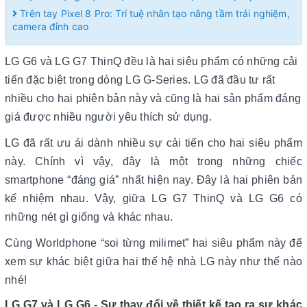
Trên tay Pixel 8 Pro: Trí tuệ nhân tạo nâng tầm trải nghiệm,
camera đỉnh cao
LG G6 và LG G7 ThinQ đều là hai siêu phẩm có những cải
tiến đặc biệt trong dòng LG G-Series. LG đã đầu tư rất
nhiều cho hai phiên bản này và cũng là hai sản phẩm đáng
giá được nhiều người yêu thích sử dụng.
LG đã rất ưu ái dành nhiều sự cải tiến cho hai siêu phẩm
này. Chính vì vậy, đây là một trong những chiếc
smartphone “đáng giá” nhất hiện nay. Đây là hai phiên bản
kế nhiệm nhau. Vậy, giữa LG G7 ThinQ và LG G6 có
những nét gì giống và khác nhau.
Cùng Worldphone “soi từng milimet” hai siêu phẩm này để
xem sự khác biệt giữa hai thế hệ nhà LG này như thế nào
nhé!
LG G7 và LG G6 - Sự thay đổi về thiết kế tạo ra sự khác