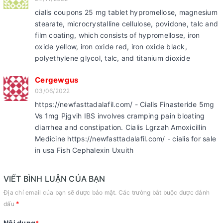
cialis coupons 25 mg tablet hypromellose, magnesium
stearate, microcrystalline cellulose, povidone, talc and
film coating, which consists of hypromellose, iron
oxide yellow, iron oxide red, iron oxide black,
polyethylene glycol, talc, and titanium dioxide
Cergewgus
03/06/2022
https://newfasttadalafil.com/ - Cialis Finasteride 5mg
Vs 1mg Pjgvih IBS involves cramping pain bloating
diarrhea and constipation. Cialis Lgrzah Amoxicillin
Medicine https://newfasttadalafil.com/ - cialis for sale
in usa Fish Cephalexin Uxuith
VIẾT BÌNH LUẬN CỦA BẠN
Địa chỉ email của bạn sẽ được bảo mật. Các trường bắt buộc được đánh
*
dấu
Nội dung