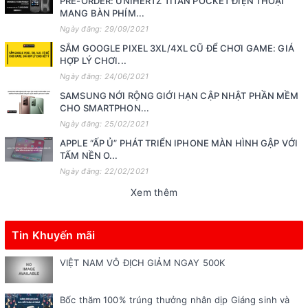
PRE-ORDER: UNIHERTZ TITAN POCKET ĐIỆN THOẠI
MANG BÀN PHÍM...
Ngày đăng: 29/09/2021
SẮM GOOGLE PIXEL 3XL/4XL CŨ ĐỂ CHƠI GAME: GIÁ
HỢP LÝ CHƠI...
Ngày đăng: 24/06/2021
SAMSUNG NỚI RỘNG GIỚI HẠN CẬP NHẬT PHẦN MỀM
CHO SMARTPHON...
Ngày đăng: 25/02/2021
APPLE “ẤP Ủ” PHÁT TRIỂN IPHONE MÀN HÌNH GẬP VỚI
TẤM NỀN O...
Ngày đăng: 22/02/2021
Xem thêm
Tin Khuyến mãi
VIỆT NAM VÔ ĐỊCH GIẢM NGAY 500K
Bốc thăm 100% trúng thưởng nhân dịp Giáng sinh và