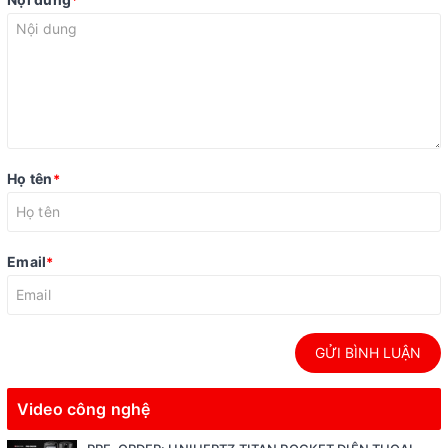
*
Họ tên
*
Email
*
GỬI BÌNH LUẬN
Video công nghệ