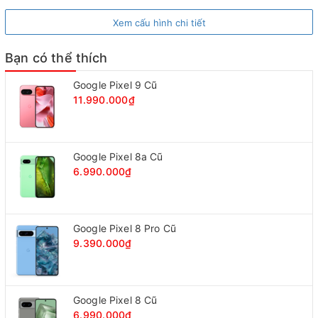
Xem cấu hình chi tiết
Bạn có thể thích
Google Pixel 9 Cũ
11.990.000₫
Google Pixel 8a Cũ
Thiết kế mặt sau của máy
6.990.000₫
Bàn phím QWERTY kết hợp cùng màn hình tích hợp
cảm ứng được sản xuất với rất nhiều điểm nâng cấp để
hỗ trợ tối đa cho người dùng những trải nghiệm thoải
Google Pixel 8 Pro Cũ
mái và tiện ích nhất.
9.390.000₫
MÀN HÌNH BLACKBERRY CLASSIC Q20
Google Pixel 8 Cũ
6.990.000₫