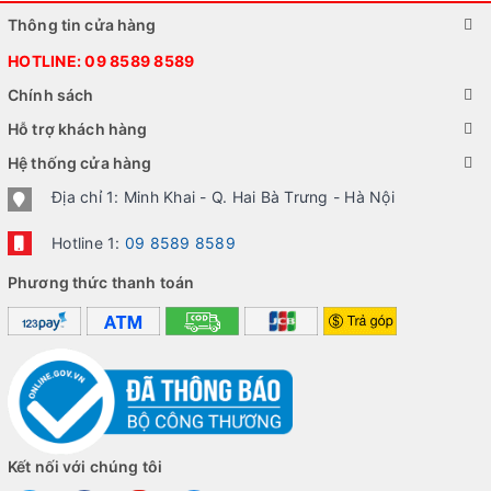
CAMERA BLACKBERRY CLASSIC Q20
Thông tin cửa hàng
Có thể bạn sẽ không đánh giá cao tính năng Camera
HOTLINE:
09 8589 8589
của một chiếc điện thoại đã ra đời từ khá lâu nhưng
Chính sách
chiếc Camera 8 MP của sản phẩm này lại đáp ứng
Hỗ trợ khách hàng
được rất nhiều nhu cầu chụp ảnh của người dùng. Cụ
Hệ thống cửa hàng
thể, máy có khả năng lấy nét rất nhanh, giao diện
Địa chỉ 1: Minh Khai - Q. Hai Bà Trưng - Hà Nội
tương đối trực quan và đầy đủ các tính năng đặc biệt
như Panorama, chụp hẹn giờ, chụp liên tiếp….
Hotline 1:
09 8589 8589
Phương thức thanh toán
Kết nối với chúng tôi