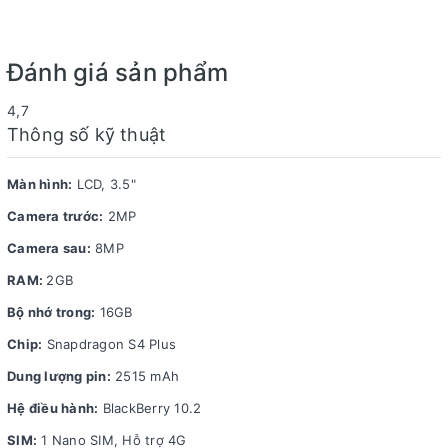
Đánh giá sản phẩm
4,7
Thiết kế mặt trước của máy
Thông số kỹ thuật
Mặt trước của máy là màn hình kết hợp bàn phím cứng
Màn hình:
LCD, 3.5"
toát lên phong thái sang trọng, đẳng cấp. Trong khi đó,
mặt sau không thể tháo rời và được làm từ nhựa
Camera trước:
2MP
polycarbon cùng họa tiết kẻ Caro mang đến vẻ chắc
Camera sau:
8MP
chắn, không bị dính mồ hôi. Viền thân máy phủ lớp kim
RAM:
2GB
loại cũng như được vuốt cong cho cảm giác thon gọn
Bộ nhớ trong:
16GB
hơn khá nhiều so với chiếc Passport.
Chip:
Snapdragon S4 Plus
Dung lượng pin:
2515 mAh
Hệ điều hành:
BlackBerry 10.2
SIM:
1 Nano SIM, Hỗ trợ 4G