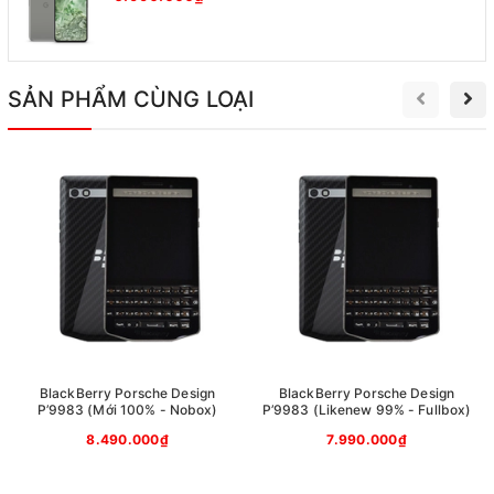
SẢN PHẨM CÙNG LOẠI
Màn hình 3.5-inch của Q20
Blackberry Q20 sở hữu màn hình 3.5-inch độ phân giải
720x720 pixels và kính cường lực Gorilla Glass 3 bảo
BlackBerry Porsche Design
BlackBerry Porsche Design
đảm an toàn cho máy. Góc máy rộng cùng độ sắc nét
P’9983 (Mới 100% - Nobox)
P’9983 (Likenew 99% - Fullbox)
cao tăng độ sắc nét và chi tiết cho chất lượng hiển thị
8.490.000₫
7.990.000₫
hình ảnh.