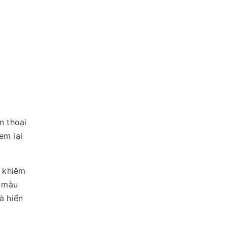
n thoại
em lại
c khiêm
g màu
à hiển