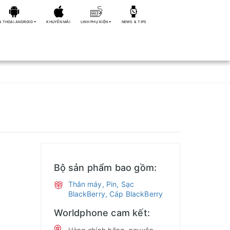
N THOẠI ANDROID
KHUYẾN MÃI
LINH PHỤ KIỆN
NEWS & TIPS
Bộ sản phẩm bao gồm:
Thân máy, Pin, Sạc
BlackBerry, Cáp BlackBerry
Worldphone cam kết: