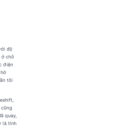
với độ
à ở chỗ
c điện
chờ
ần tôi
shift,
 cũng
đã quay,
là tính