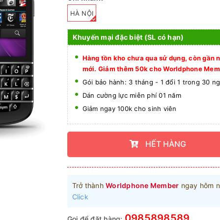
HÀ NỘI
Khuyến mại đặc biệt (SL có hạn)
Hàng tồn kho chưa qua sử dụng, còn gần 
mới. Giảm thêm 50k cho Worldphone Mem
Gói bảo hành: 3 tháng - 1 đổi 1 trong 30 n
Dán cường lực miễn phí 01 năm
Giảm ngay 100k cho sinh viên
HẾT HÀNG
Trở thành
Worldphone Member
ngay hôm n
Click
0985898589
Gọi để đặt hàng: