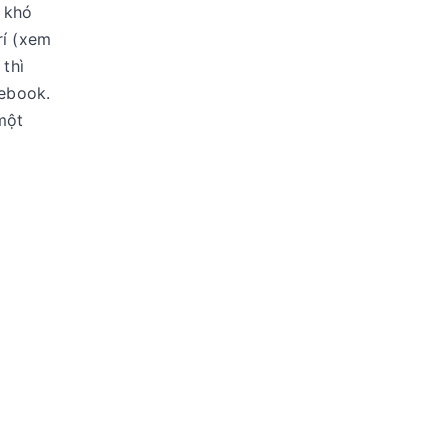
y khó
rí (xem
 thì
cebook.
một