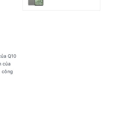
 của Q10
h của
i công