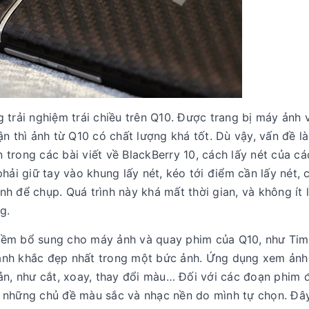
 trải nghiệm trái chiều trên Q10. Được trang bị máy ảnh 
n thì ảnh từ Q10 có chất lượng khá tốt. Dù vậy, vấn đề l
n trong các bài viết về BlackBerry 10, cách lấy nét của cá
hải giữ tay vào khung lấy nét, kéo tới điểm cần lấy nét, 
 để chụp. Quá trình này khá mất thời gian, và không ít l
g.
mềm bổ sung cho máy ảnh và quay phim của Q10, như Time
ảnh khắc đẹp nhất trong một bức ảnh. Ứng dụng xem ảnh
ản, như cắt, xoay, thay đổi màu… Đối với các đoạn phim 
 những chủ đề màu sắc và nhạc nền do mình tự chọn. Đây 