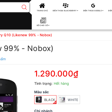
TRANG CHỦ
ĐIỆN THOẠI BLACKBERRY
ĐIỆN THOẠI GOOGLE
ĐIỆ
ĐỒ CHƠI SỐ
ry Q10 (Likenew 99% - Nobox)
w 99% - Nobox)
phẩm
1.290.000₫
Tình trạng:
Hết hàng
Màu sắc
BLACK
WHITE
Chi nhánh