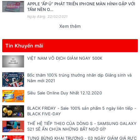
APPLE “ẤP Ủ” PHÁT TRIỂN IPHONE MÀN HÌNH GẬP VỚI
TẤM NỀN O...
Ngày đăng: 22/02/2021
Xem thêm
Tin Khuyến mãi
VIỆT NAM VÔ ĐỊCH GIẢM NGAY 500K
Bốc thăm 100% trúng thưởng nhân dịp Giáng sinh và
Năm mới 2021
Siêu Sale Online Duy Nhất 12.12.2020
BLACK FRIDAY - Sale 100% sản phẩm 5 ngày liên tiếp -
BLACK FIVE-DAY
THẾ HỆ TIẾP THEO CỦA DÒNG S - SAMSUNG GALAXY
S21 SẼ ẨN CHỨA NHỮNG BẤT NGỜ GÌ?
TƯNG BỪNG KHAI TRƯƠNG - 03 NGÀY GIẢM GIÁ RỰC