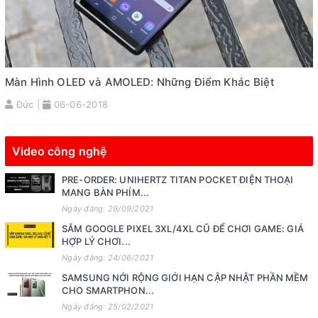
Màn Hình OLED và AMOLED: Những Điểm Khác Biệt
Đức |
06-06-2018
Video công nghệ
PRE-ORDER: UNIHERTZ TITAN POCKET ĐIỆN THOẠI
MANG BÀN PHÍM...
Ngày đăng: 29/09/2021
SẮM GOOGLE PIXEL 3XL/4XL CŨ ĐỂ CHƠI GAME: GIÁ
HỢP LÝ CHƠI...
Ngày đăng: 24/06/2021
SAMSUNG NỚI RỘNG GIỚI HẠN CẬP NHẬT PHẦN MỀM
CHO SMARTPHON...
Ngày đăng: 25/02/2021