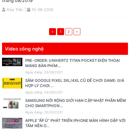
trung 08/2019
Hòa Trần |
15-08-2019
«
1
2
»
Video công nghệ
PRE-ORDER: UNIHERTZ TITAN POCKET ĐIỆN THOẠI
MANG BÀN PHÍM...
Ngày đăng: 29/09/2021
SẮM GOOGLE PIXEL 3XL/4XL CŨ ĐỂ CHƠI GAME: GIÁ
HỢP LÝ CHƠI...
Ngày đăng: 24/06/2021
SAMSUNG NỚI RỘNG GIỚI HẠN CẬP NHẬT PHẦN MỀM
CHO SMARTPHON...
Ngày đăng: 25/02/2021
APPLE “ẤP Ủ” PHÁT TRIỂN IPHONE MÀN HÌNH GẬP VỚI
TẤM NỀN O...