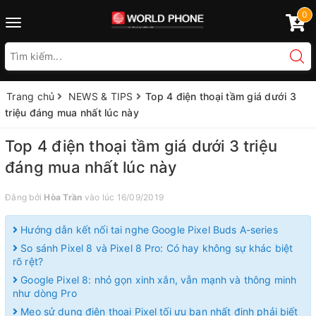
0
Toggle
navigation
Trang chủ
NEWS & TIPS
Top 4 điện thoại tầm giá dưới 3
triệu đáng mua nhất lúc này
Top 4 điện thoại tầm giá dưới 3 triệu
đáng mua nhất lúc này
Đăng bởi
Hòa Trần
vào lúc 16/09/2019
Hướng dẫn kết nối tai nghe Google Pixel Buds A-series
So sánh Pixel 8 và Pixel 8 Pro: Có hay không sự khác biệt
rõ rệt?
Google Pixel 8: nhỏ gọn xinh xắn, vẫn mạnh và thông minh
như dòng Pro
Mẹo sử dụng điện thoại Pixel tối ưu bạn nhất định phải biết