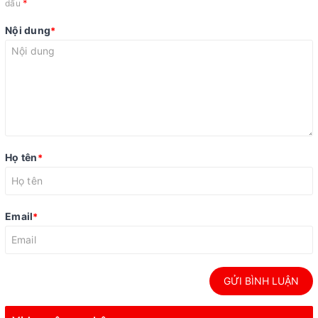
*
dấu
Nội dung
*
Họ tên
*
Email
*
GỬI BÌNH LUẬN