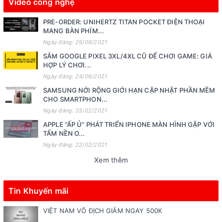
Video công nghệ
PRE-ORDER: UNIHERTZ TITAN POCKET ĐIỆN THOẠI
MANG BÀN PHÍM...
Ngày đăng: 29/09/2021
SẮM GOOGLE PIXEL 3XL/4XL CŨ ĐỂ CHƠI GAME: GIÁ
HỢP LÝ CHƠI...
Ngày đăng: 24/06/2021
SAMSUNG NỚI RỘNG GIỚI HẠN CẬP NHẬT PHẦN MỀM
CHO SMARTPHON...
Ngày đăng: 25/02/2021
APPLE “ẤP Ủ” PHÁT TRIỂN IPHONE MÀN HÌNH GẬP VỚI
TẤM NỀN O...
Ngày đăng: 22/02/2021
Xem thêm
Tin Khuyến mãi
VIỆT NAM VÔ ĐỊCH GIẢM NGAY 500K