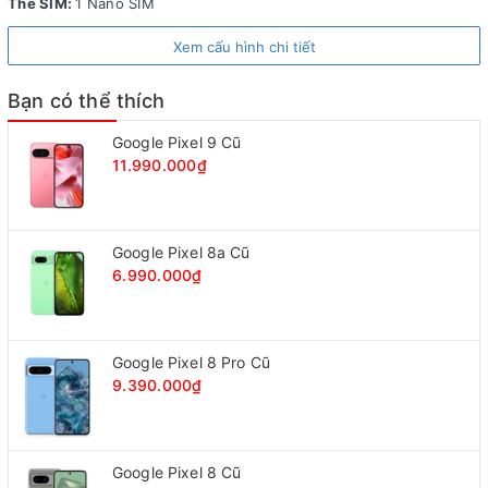
Thẻ SIM:
1 Nano SIM
bởi chìa khóa.
Xem cấu hình chi tiết
Bạn có thể thích
Google Pixel 9 Cũ
11.990.000₫
Google Pixel 8a Cũ
6.990.000₫
Google Pixel 8 Pro Cũ
9.390.000₫
Thiết kế có phần hơi "dị" so với những smartphone ra cùng thời
Nút nguồn và phím tăng giảm âm lượng được bố trí ở cạnh
bên phải, khay SIM được đặt độc lập ở cạnh đối diện. Còn
Google Pixel 8 Cũ