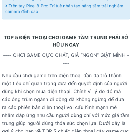
Trên tay Pixel 8 Pro: Trí tuệ nhân tạo nâng tầm trải nghiệm,
camera đỉnh cao
TOP 5 ĐIỆN THOẠI CHƠI GAME TẦM TRUNG PHẢI SỞ
HỮU NGAY
---- CHƠI GAME CỰC CHẤT, GIÁ “NGON” GIẬT MÌNH -
---
Nhu cầu chơi game trên điện thoại dần đã trở thành
một tiêu chí quan trọng đưa đến quyết định của người
dùng khi chọn mua điện thoại. Chính vì lý do đó mà
các ông trùm ngành di động đã không ngừng để đưa
ra các phiên bản điện thoại với cấu hình mạnh mẽ
nhằm đáp ứng nhu cầu người dùng chỉ với mức giá tầm
trung giúp người dùng thỏa sức chọn lựa. Dưới đây là
gợi ý cho bạn về TOP 5 chiếc điện thoại cày game cực