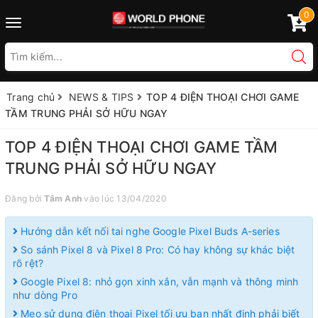
0
Toggle
navigation
Trang chủ
NEWS & TIPS
TOP 4 ĐIỆN THOẠI CHƠI GAME
TẦM TRUNG PHẢI SỞ HỮU NGAY
TOP 4 ĐIỆN THOẠI CHƠI GAME TẦM
TRUNG PHẢI SỞ HỮU NGAY
Đăng bởi
Tâm Anh
vào lúc 13/04/2020
Hướng dẫn kết nối tai nghe Google Pixel Buds A-series
So sánh Pixel 8 và Pixel 8 Pro: Có hay không sự khác biệt
rõ rệt?
Google Pixel 8: nhỏ gọn xinh xắn, vẫn mạnh và thông minh
như dòng Pro
Mẹo sử dụng điện thoại Pixel tối ưu bạn nhất định phải biết