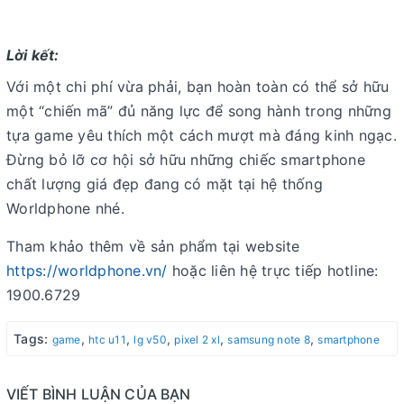
Lời kết:
Với một chi phí vừa phải, bạn hoàn toàn có thể sở hữu
một “chiến mã” đủ năng lực để song hành trong những
tựa game yêu thích một cách mượt mà đáng kinh ngạc.
Đừng bỏ lỡ cơ hội sở hữu những chiếc smartphone
chất lượng giá đẹp đang có mặt tại hệ thống
Worldphone nhé.
Tham khảo thêm về sản phẩm tại website
https://worldphone.vn/
hoặc liên hệ trực tiếp hotline:
1900.6729
Tags:
,
,
,
,
,
game
htc u11
lg v50
pixel 2 xl
samsung note 8
smartphone
VIẾT BÌNH LUẬN CỦA BẠN