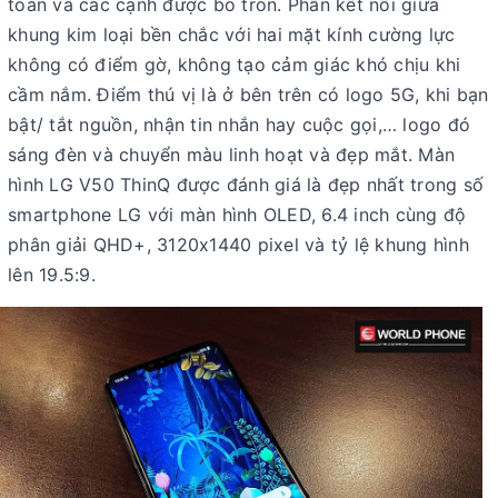
toàn và các cạnh được bo tròn. Phần kết nối giữa
khung kim loại bền chắc với hai mặt kính cường lực
không có điểm gờ, không tạo cảm giác khó chịu khi
cầm nắm. Điểm thú vị là ở bên trên có logo 5G, khi bạn
bật/ tắt nguồn, nhận tin nhắn hay cuộc gọi,… logo đó
sáng đèn và chuyển màu linh hoạt và đẹp mắt. Màn
hình LG V50 ThinQ được đánh giá là đẹp nhất trong số
smartphone LG với màn hình OLED, 6.4 inch cùng độ
phân giải QHD+, 3120x1440 pixel và tỷ lệ khung hình
lên 19.5:9.