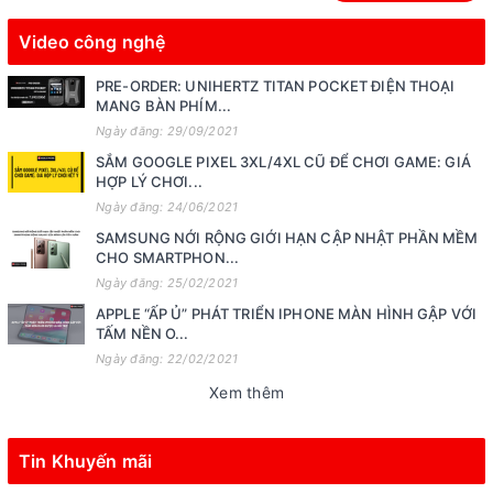
Video công nghệ
PRE-ORDER: UNIHERTZ TITAN POCKET ĐIỆN THOẠI
MANG BÀN PHÍM...
Ngày đăng: 29/09/2021
SẮM GOOGLE PIXEL 3XL/4XL CŨ ĐỂ CHƠI GAME: GIÁ
HỢP LÝ CHƠI...
Ngày đăng: 24/06/2021
SAMSUNG NỚI RỘNG GIỚI HẠN CẬP NHẬT PHẦN MỀM
CHO SMARTPHON...
Ngày đăng: 25/02/2021
APPLE “ẤP Ủ” PHÁT TRIỂN IPHONE MÀN HÌNH GẬP VỚI
TẤM NỀN O...
Ngày đăng: 22/02/2021
Xem thêm
Tin Khuyến mãi