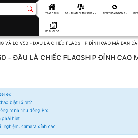
TRANG CHỦ
ĐIỆN THOẠI BLACKBERRY
ĐIỆN THOẠI GOOGLE
ĐIỆ
ĐỒ CHƠI SỐ
NQ VÀ LG V50 - ĐÂU LÀ CHIẾC FLAGSHIP ĐỈNH CAO MÀ BẠN CẦ
50 - ĐÂU LÀ CHIẾC FLAGSHIP ĐỈNH CAO 
series
hác biệt rõ rệt?
thông minh như dòng Pro
 phải biết
rải nghiệm, camera đỉnh cao