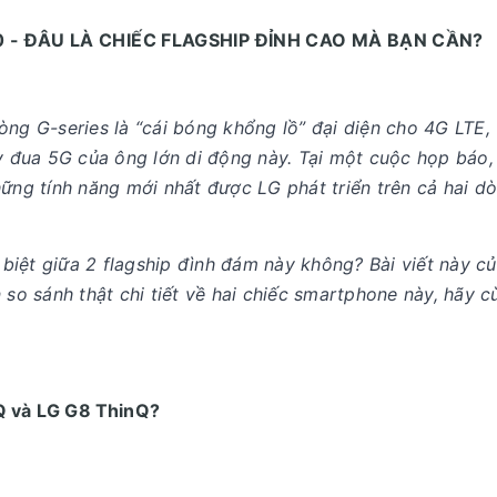
0 - ĐÂU LÀ CHIẾC FLAGSHIP ĐỈNH CAO MÀ BẠN CẦN?
ng G-series là “cái bóng khổng lồ” đại diện cho 4G LTE, 
ạy đua 5G của ông lớn di động này. Tại một cuộc họp báo,
hững tính năng mới nhất được LG phát triển trên cả hai d
iệt giữa 2 flagship đình đám này không? Bài viết này c
o sánh thật chi tiết về hai chiếc smartphone này, hãy c
Q và LG G8 ThinQ?