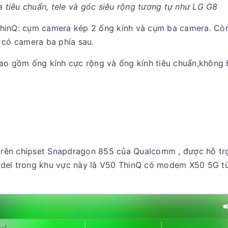
 tiêu chuẩn, tele và góc siêu rộng tương tự như LG G8
ThinQ: cụm camera kép 2 ống kính và cụm ba camera. Còn
 có camera ba phía sau.
bao gồm ống kính cực rộng và ống kính tiêu chuẩn,không
rên chipset Snapdragon 855 của Qualcomm , được hỗ tr
odel trong khu vực này là V50 ThinQ có modem X50 5G t