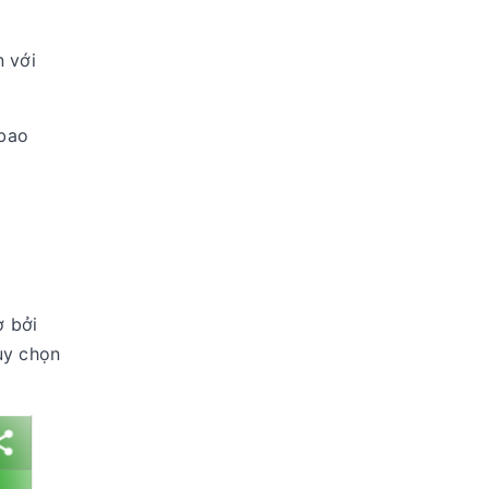
 với
 bao
ợ bởi
ùy chọn