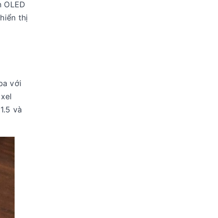
ền OLED
hiển thị
ba với
xel
1.5 và