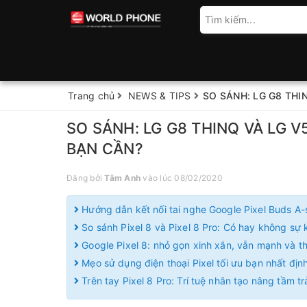
Trang chủ
NEWS & TIPS
SO SÁNH: LG G8 THI
SO SÁNH: LG G8 THINQ VÀ LG V
BẠN CẦN?
Đăng bởi
Tâm Anh
vào lúc 08/02/2020
Hướng dẫn kết nối tai nghe Google Pixel Buds A-
So sánh Pixel 8 và Pixel 8 Pro: Có hay không sự k
Google Pixel 8: nhỏ gọn xinh xắn, vẫn mạnh và 
Mẹo sử dụng điện thoại Pixel tối ưu bạn nhất định
Trên tay Pixel 8 Pro: Trí tuệ nhân tạo nâng tầm t