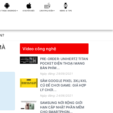
N THOẠI ANDROID
KHUYẾN MÃI
LINH PHỤ KIỆN
NEWS & TIPS
N?
MÀ
Video công nghệ
PRE-ORDER: UNIHERTZ TITAN
POCKET ĐIỆN THOẠI MANG
BÀN PHÍM...
Ngày đăng: 29/09/2021
SẮM GOOGLE PIXEL 3XL/4XL
CŨ ĐỂ CHƠI GAME: GIÁ HỢP
LÝ CHƠI...
Ngày đăng: 24/06/2021
SAMSUNG NỚI RỘNG GIỚI
HẠN CẬP NHẬT PHẦN MỀM
CHO SMARTPHON...