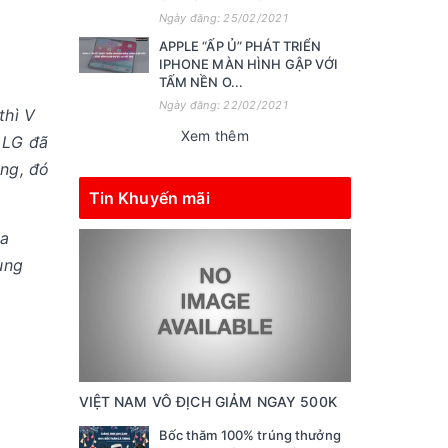
Ngày đăng: 25/02/2021
APPLE “ẤP Ủ” PHÁT TRIỂN
IPHONE MÀN HÌNH GẬP VỚI
TẤM NỀN O...
Ngày đăng: 22/02/2021
thì V
Xem thêm
 LG đã
òng, đó
Tin Khuyến mãi
ủa
ùng
VIỆT NAM VÔ ĐỊCH GIẢM NGAY 500K
Bốc thăm 100% trúng thưởng