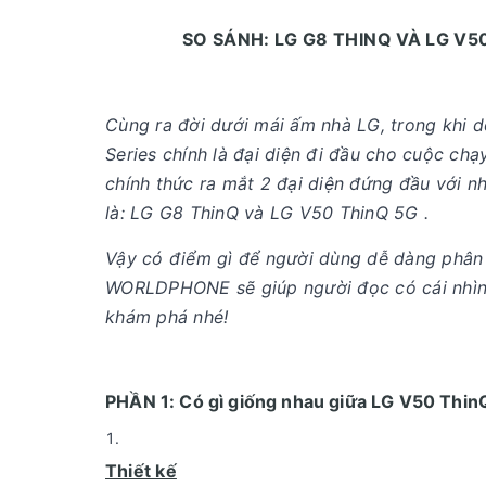
SO SÁNH: LG G8 THINQ VÀ LG V5
Cùng ra đời dưới mái ấm nhà LG, trong khi dò
Series chính là đại diện đi đầu cho cuộc ch
chính thức ra mắt 2 đại diện đứng đầu với n
là: LG G8 ThinQ và LG V50 ThinQ 5G .
Vậy có điểm gì để người dùng dễ dàng phân b
WORLDPHONE sẽ giúp người đọc có cái nhìn s
khám phá nhé!
PHẦN 1: Có gì giống nhau giữa LG V50 Thin
Thiết kế