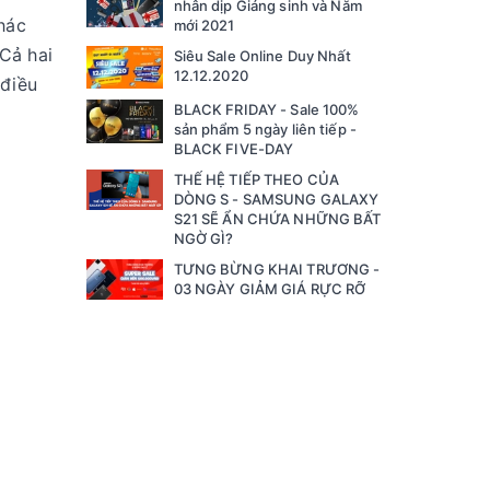
nhân dịp Giáng sinh và Năm
hác
mới 2021
 Cả hai
Siêu Sale Online Duy Nhất
12.12.2020
 điều
BLACK FRIDAY - Sale 100%
sản phẩm 5 ngày liên tiếp -
BLACK FIVE-DAY
THẾ HỆ TIẾP THEO CỦA
DÒNG S - SAMSUNG GALAXY
S21 SẼ ẨN CHỨA NHỮNG BẤT
NGỜ GÌ?
TƯNG BỪNG KHAI TRƯƠNG -
03 NGÀY GIẢM GIÁ RỰC RỠ