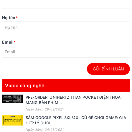
Họ tên
*
Email
*
GỬI BÌNH LUẬN
Video công nghệ
PRE-ORDER: UNIHERTZ TITAN POCKET ĐIỆN THOẠI
MANG BÀN PHÍM...
Ngày đăng: 29/09/2021
SẮM GOOGLE PIXEL 3XL/4XL CŨ ĐỂ CHƠI GAME: GIÁ
HỢP LÝ CHƠI...
Ngày đăng: 24/06/2021