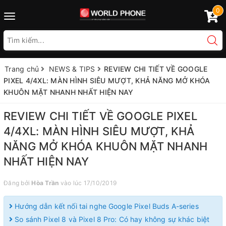
0
Toggle
navigation
Trang chủ
NEWS & TIPS
REVIEW CHI TIẾT VỀ GOOGLE
PIXEL 4/4XL: MÀN HÌNH SIÊU MƯỢT, KHẢ NĂNG MỞ KHÓA
KHUÔN MẶT NHANH NHẤT HIỆN NAY
REVIEW CHI TIẾT VỀ GOOGLE PIXEL
4/4XL: MÀN HÌNH SIÊU MƯỢT, KHẢ
NĂNG MỞ KHÓA KHUÔN MẶT NHANH
NHẤT HIỆN NAY
Đăng bởi
Hòa Trần
vào lúc 17/10/2019
Hướng dẫn kết nối tai nghe Google Pixel Buds A-series
So sánh Pixel 8 và Pixel 8 Pro: Có hay không sự khác biệt