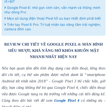
rõ rệt?
Google Pixel 8: nhỏ gọn xinh xắn, vẫn mạnh và thông minh
như dòng Pro
Mẹo sử dụng điện thoại Pixel tối ưu bạn nhất định phải biết
Trên tay Pixel 8 Pro: Trí tuệ nhân tạo nâng tầm trải nghiệm,
camera đỉnh cao
REVIEW CHI TIẾT VỀ GOOGLE PIXEL 4: MÀN HÌNH
SIÊU MƯỢT, KHẢ NĂNG MỞ KHÓA KHUÔN MẶT
NHANH NHẤT HIỆN NAY
Nếu bạn quan tâm đến tính ứng dụng của điện thoại, từng theo
dõi chi tiết, cụ thể sản phẩm được mệnh danh là “smartphone
Android tốt nhất năm 2018” - Google Pixel 3 thì chắc hẳn, giờ
đây, bạn cũng không thể bỏ qua Google Pixel 4, chiếc điện thoại
vừa được Google tung ra thị trường với những cải tiến đáng kể.
Cùng theo dõi bài viết để xem
Google Pixel 4
có những ưu -
khuyết điểm gì nhé.