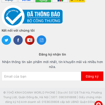
Kết nối với chúng tôi
Đăng ký nhận tin
Nhận thông tin sản phẩm mới nhất, tin khuyến mãi và nhiều hơn
nữa.
Đăng ký
© HỘ KINH DOANH WORLD PHONE | Địa chỉ: Số 128 Thái Hà, Phường
Trung Liệt, Quận Đống đa, Hà Nội | SĐT: 0903616868 | Giấy chứng nhận
đăng ký hộ kinh doanh số: 01E8029808 cấp bởi UBND Quận Đống Đa