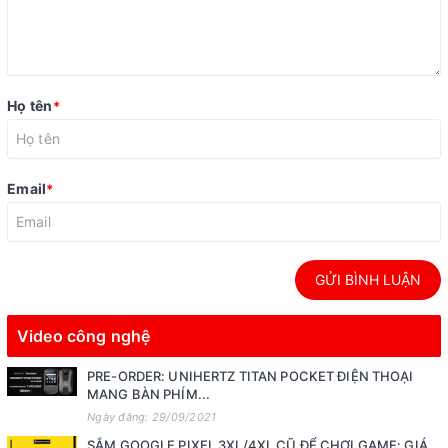
Họ tên
*
Email
*
GỬI BÌNH LUẬN
Video công nghệ
PRE-ORDER: UNIHERTZ TITAN POCKET ĐIỆN THOẠI
MANG BÀN PHÍM...
Ngày đăng: 29/09/2021
SẮM GOOGLE PIXEL 3XL/4XL CŨ ĐỂ CHƠI GAME: GIÁ