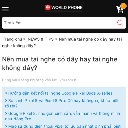
0
Toggle
navigation
Trang chủ
NEWS & TIPS
Nên mua tai nghe có dây hay tai
nghe không dây?
Nên mua tai nghe có dây hay tai nghe
không dây?
Đăng bởi
Hoàng Phương
vào lúc 12/04/2019
Hướng dẫn kết nối tai nghe Google Pixel Buds A-series
So sánh Pixel 8 và Pixel 8 Pro: Có hay không sự khác biệt
rõ rệt?
Google Pixel 8: nhỏ gọn xinh xắn, vẫn mạnh và thông minh
như dòng Pro
Mẹo sử dụng điện thoại Pixel tối ưu bạn nhất định phải biết