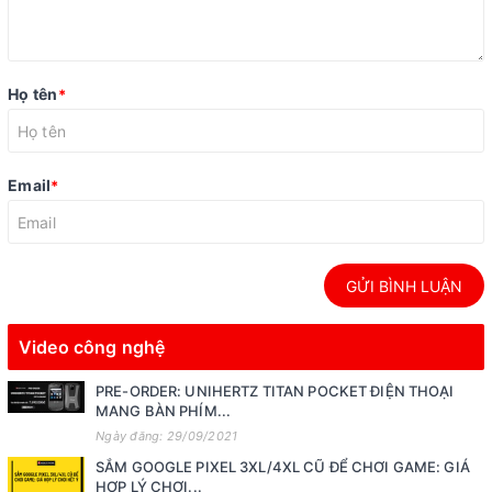
Họ tên
*
Email
*
GỬI BÌNH LUẬN
Video công nghệ
PRE-ORDER: UNIHERTZ TITAN POCKET ĐIỆN THOẠI
MANG BÀN PHÍM...
Ngày đăng: 29/09/2021
SẮM GOOGLE PIXEL 3XL/4XL CŨ ĐỂ CHƠI GAME: GIÁ
HỢP LÝ CHƠI...