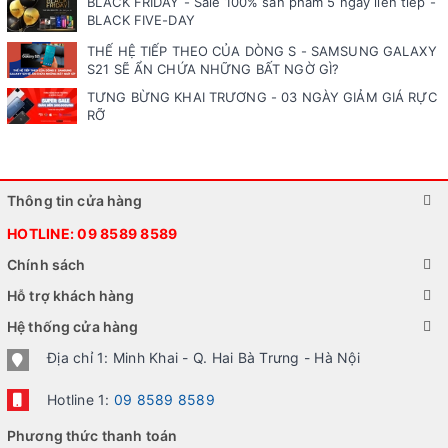
BLACK FRIDAY - Sale 100% sản phẩm 5 ngày liên tiếp -
BLACK FIVE-DAY
THẾ HỆ TIẾP THEO CỦA DÒNG S - SAMSUNG GALAXY
S21 SẼ ẨN CHỨA NHỮNG BẤT NGỜ GÌ?
TƯNG BỪNG KHAI TRƯƠNG - 03 NGÀY GIẢM GIÁ RỰC
RỠ
Thông tin cửa hàng
HOTLINE:
09 8589 8589
Chính sách
Hỗ trợ khách hàng
Hệ thống cửa hàng
Địa chỉ 1: Minh Khai - Q. Hai Bà Trưng - Hà Nội
Hotline 1:
09 8589 8589
Phương thức thanh toán