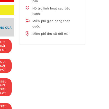
bản
Hỗ trợ linh hoạt sau bảo
hành
Miễn phí giao hàng toàn
quốc
ANG CỦA
Miễn phí thu cũ đổi mới
ƯU
ĐÃI
HOT
ƯU
ĐÃI
HOT
SIÊU
MỚI,
SIÊU
HOT
SIÊU