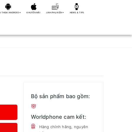
N THOẠI ANDROID
KHUYẾN MÃI
LINH PHỤ KIỆN
NEWS & TIPS
Bộ sản phẩm bao gồm:
Worldphone cam kết:
Hàng chính hãng, nguyên