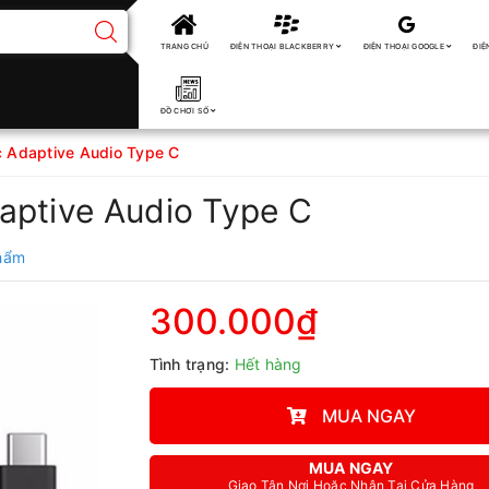
TRANG CHỦ
ĐIỆN THOẠI BLACKBERRY
ĐIỆN THOẠI GOOGLE
ĐIỆ
ĐỒ CHƠI SỐ
c Adaptive Audio Type C
aptive Audio Type C
phẩm
300.000₫
Tình trạng:
Hết hàng
MUA NGAY
MUA NGAY
Giao Tận Nơi Hoặc Nhận Tại Cửa Hàng