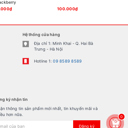
ackberry
.000₫
100.000₫
Hệ thống cửa hàng
Địa chỉ 1: Minh Khai - Q. Hai Bà
Trưng - Hà Nội
Hotline 1:
09 8589 8589
ng ký nhận tin
ận thông tin sản phẩm mới nhất, tin khuyến mãi và
iều hơn nữa.
0
Đăng ký