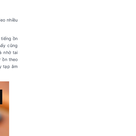
đeo nhiều
 tiếng ồn
mấy cũng
 nhờ tai
ử ồn theo
ay tạp âm