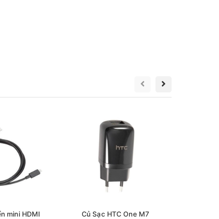
Củ Sạ
Ch
20
n mini HDMI
Củ Sạc HTC One M7