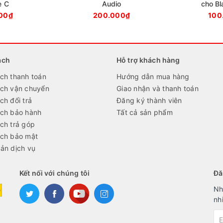
e C
Audio
cho Bl
00₫
200.000₫
100
ách
Hỗ trợ khách hàng
ch thanh toán
Hướng dẫn mua hàng
ách vận chuyển
Giao nhận và thanh toán
ch đổi trả
Đăng ký thành viên
ách bảo hành
Tất cả sản phẩm
ch trả góp
ách bảo mật
ản dịch vụ
Kết nối với chúng tôi
Đă
Nh
nh