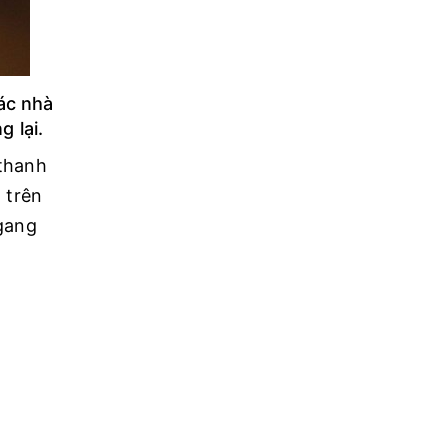
ác nhà
g lại.
 thanh
 trên
ngang