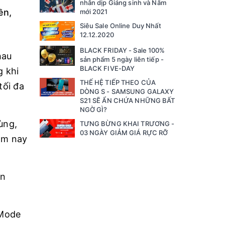
nhân dịp Giáng sinh và Năm
ền,
mới 2021
Siêu Sale Online Duy Nhất
12.12.2020
BLACK FRIDAY - Sale 100%
hau
sản phẩm 5 ngày liên tiếp -
BLACK FIVE-DAY
g khi
THẾ HỆ TIẾP THEO CỦA
tối đa
DÒNG S - SAMSUNG GALAXY
S21 SẼ ẨN CHỨA NHỮNG BẤT
NGỜ GÌ?
ùng,
TƯNG BỪNG KHAI TRƯƠNG -
03 NGÀY GIẢM GIÁ RỰC RỠ
ôm nay
ản
 Mode