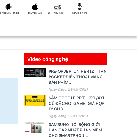
N THOẠI ANDROID
KHUYẾN MÃI
LINH PHỤ KIỆN
NEWS & TIPS
Video công nghệ
PRE-ORDER: UNIHERTZ TITAN
POCKET ĐIỆN THOẠI MANG
BÀN PHÍM...
Ngày đăng: 29/09/2021
SẮM GOOGLE PIXEL 3XL/4XL
CŨ ĐỂ CHƠI GAME: GIÁ HỢP
LÝ CHƠI...
Ngày đăng: 24/06/2021
SAMSUNG NỚI RỘNG GIỚI
HẠN CẬP NHẬT PHẦN MỀM
CHO SMARTPHON...