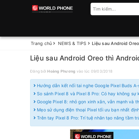
Trang chủ
NEWS & TIPS
Liệu sau Android Oreo 
Liệu sau Android Oreo thì Androi
Đăng bởi
Hoàng Phương
vào lúc 09/03/2018
Hướng dẫn kết nối tai nghe Google Pixel Buds A-
So sánh Pixel 8 và Pixel 8 Pro: Có hay không sự k
Google Pixel 8: nhỏ gọn xinh xắn, vẫn mạnh và 
Mẹo sử dụng điện thoại Pixel tối ưu bạn nhất định
Trên tay Pixel 8 Pro: Trí tuệ nhân tạo nâng tầm t