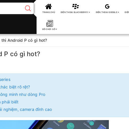
TRANG CHỦ
ĐIỆN THOẠI BLACKBERRY
ĐIỆN THOẠI GOOGLE
ĐIỆ
ĐỒ CHƠI SỐ
thì Android P có gì hot?
d P có gì hot?
series
hác biệt rõ rệt?
thông minh như dòng Pro
 phải biết
rải nghiệm, camera đỉnh cao