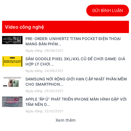
GỬI BÌNH LUẬN
Video công nghệ
PRE-ORDER: UNIHERTZ TITAN POCKET ĐIỆN THOẠI
MANG BÀN PHÍM...
Ngày đăng: 29/09/2021
SẮM GOOGLE PIXEL 3XL/4XL CŨ ĐỂ CHƠI GAME: GIÁ
HỢP LÝ CHƠI...
Ngày đăng: 24/06/2021
SAMSUNG NỚI RỘNG GIỚI HẠN CẬP NHẬT PHẦN MỀM
CHO SMARTPHON...
Ngày đăng: 25/02/2021
APPLE “ẤP Ủ” PHÁT TRIỂN IPHONE MÀN HÌNH GẬP VỚI
TẤM NỀN O...
Ngày đăng: 22/02/2021
Xem thêm