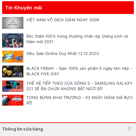
Tin Khuyến mãi
VIỆT NAM VÔ ĐỊCH GIẢM NGAY 500K
Bốc thăm 100% trúng thưởng nhân dịp Giáng sinh và
Năm mới 2021
Siêu Sale Online Duy Nhất 12.12.2020
BLACK FRIDAY - Sale 100% sản phẩm 5 ngày liên tiếp -
BLACK FIVE-DAY
THẾ HỆ TIẾP THEO CỦA DÒNG S - SAMSUNG GALAXY
S21 SẼ ẨN CHỨA NHỮNG BẤT NGỜ GÌ?
TƯNG BỪNG KHAI TRƯƠNG - 03 NGÀY GIẢM GIÁ RỰC
RỠ
Thông tin cửa hàng