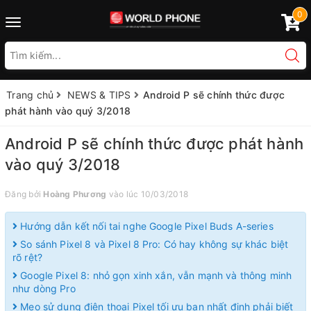
0
Toggle
navigation
Trang chủ
NEWS & TIPS
Android P sẽ chính thức được
phát hành vào quý 3/2018
Android P sẽ chính thức được phát hành
vào quý 3/2018
Đăng bởi
Hoàng Phương
vào lúc 10/03/2018
Hướng dẫn kết nối tai nghe Google Pixel Buds A-series
So sánh Pixel 8 và Pixel 8 Pro: Có hay không sự khác biệt
rõ rệt?
Google Pixel 8: nhỏ gọn xinh xắn, vẫn mạnh và thông minh
như dòng Pro
Mẹo sử dụng điện thoại Pixel tối ưu bạn nhất định phải biết