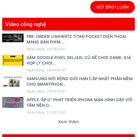
GỬI BÌNH LUẬN
Video công nghệ
PRE-ORDER: UNIHERTZ TITAN POCKET ĐIỆN THOẠI
MANG BÀN PHÍM...
Ngày đăng: 29/09/2021
SẮM GOOGLE PIXEL 3XL/4XL CŨ ĐỂ CHƠI GAME: GIÁ
HỢP LÝ CHƠI...
Ngày đăng: 24/06/2021
SAMSUNG NỚI RỘNG GIỚI HẠN CẬP NHẬT PHẦN MỀM
CHO SMARTPHON...
Ngày đăng: 25/02/2021
APPLE “ẤP Ủ” PHÁT TRIỂN IPHONE MÀN HÌNH GẬP VỚI
TẤM NỀN O...
Ngày đăng: 22/02/2021
Xem thêm