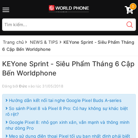
0
Toggle
navigation
Trang chủ
NEWS & TIPS
KEYone Sprint - Siêu Phẩm Tháng
6 Cập Bến Worldphone
KEYone Sprint - Siêu Phẩm Tháng 6 Cập
Bến Worldphone
Đăng bởi
Đức
vào lúc 31/05/2018
Hướng dẫn kết nối tai nghe Google Pixel Buds A-series
So sánh Pixel 8 và Pixel 8 Pro: Có hay không sự khác biệt
rõ rệt?
Google Pixel 8: nhỏ gọn xinh xắn, vẫn mạnh và thông minh
như dòng Pro
Mẹo sử dụng điện thoại Pixel tối ưu bạn nhất định phải biết