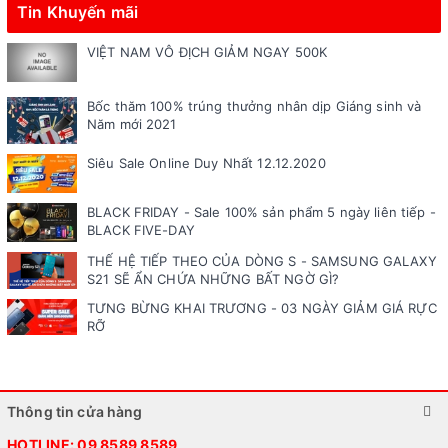
Tin Khuyến mãi
VIỆT NAM VÔ ĐỊCH GIẢM NGAY 500K
Bốc thăm 100% trúng thưởng nhân dịp Giáng sinh và
Năm mới 2021
Siêu Sale Online Duy Nhất 12.12.2020
BLACK FRIDAY - Sale 100% sản phẩm 5 ngày liên tiếp -
BLACK FIVE-DAY
THẾ HỆ TIẾP THEO CỦA DÒNG S - SAMSUNG GALAXY
S21 SẼ ẨN CHỨA NHỮNG BẤT NGỜ GÌ?
TƯNG BỪNG KHAI TRƯƠNG - 03 NGÀY GIẢM GIÁ RỰC
RỠ
Thông tin cửa hàng
HOTLINE:
09 8589 8589