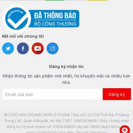
Kết nối với chúng tôi
Đăng ký nhận tin
Nhận thông tin sản phẩm mới nhất, tin khuyến mãi và nhiều hơn
nữa.
Đăng ký
© HỘ KINH DOANH WORLD PHONE | Địa chỉ: Số 128 Thái Hà, Phường
Trung Liệt, Quận Đống đa, Hà Nội | SĐT: 0903616868 | Giấy chứng nhận
đăng ký hộ kinh doanh số: 01E8029808 cấp bởi UBND Quận Đống Đa
ngày 22/06/2020 | Đại diện: Ông Vũ Việt Hưng