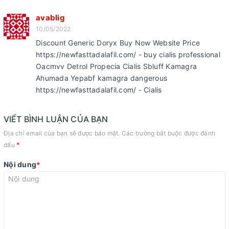
avablig
10/05/2022
Discount Generic Doryx Buy Now Website Price
https://newfasttadalafil.com/ - buy cialis professional
Oacmvv Detrol Propecia Cialis Sbluff Kamagra
Ahumada Yepabf kamagra dangerous
https://newfasttadalafil.com/ - Cialis
VIẾT BÌNH LUẬN CỦA BẠN
Địa chỉ email của bạn sẽ được bảo mật. Các trường bắt buộc được đánh
*
dấu
Nội dung
*