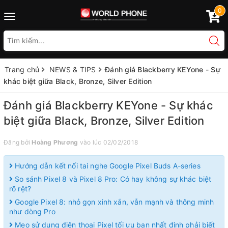
0
Toggle
navigation
Trang chủ
NEWS & TIPS
Đánh giá Blackberry KEYone - Sự
khác biệt giữa Black, Bronze, Silver Edition
Đánh giá Blackberry KEYone - Sự khác
biệt giữa Black, Bronze, Silver Edition
Đăng bởi
Hoàng Phương
vào lúc 02/02/2018
Hướng dẫn kết nối tai nghe Google Pixel Buds A-series
So sánh Pixel 8 và Pixel 8 Pro: Có hay không sự khác biệt
rõ rệt?
Google Pixel 8: nhỏ gọn xinh xắn, vẫn mạnh và thông minh
như dòng Pro
Mẹo sử dụng điện thoại Pixel tối ưu bạn nhất định phải biết