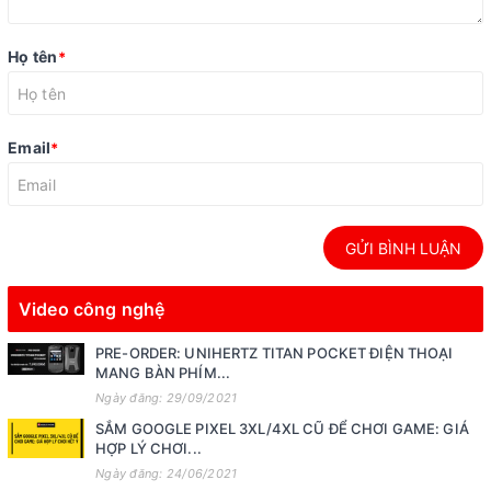
Họ tên
*
Email
*
GỬI BÌNH LUẬN
Video công nghệ
PRE-ORDER: UNIHERTZ TITAN POCKET ĐIỆN THOẠI
MANG BÀN PHÍM...
Ngày đăng: 29/09/2021
SẮM GOOGLE PIXEL 3XL/4XL CŨ ĐỂ CHƠI GAME: GIÁ
HỢP LÝ CHƠI...
Ngày đăng: 24/06/2021