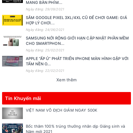
MANG BÀN PHÍM...
Ngày đăng: 29/09/2021
SẮM GOOGLE PIXEL 3XL/4XL CŨ ĐỂ CHƠI GAME: GIÁ
HỢP LÝ CHƠI...
Ngày đăng: 24/06/2021
SAMSUNG NỚI RỘNG GIỚI HẠN CẬP NHẬT PHẦN MỀM
CHO SMARTPHON...
Ngày đăng: 25/02/2021
APPLE “ẤP Ủ” PHÁT TRIỂN IPHONE MÀN HÌNH GẬP VỚI
TẤM NỀN O...
Ngày đăng: 22/02/2021
Xem thêm
Tin Khuyến mãi
VIỆT NAM VÔ ĐỊCH GIẢM NGAY 500K
Bốc thăm 100% trúng thưởng nhân dịp Giáng sinh và
Năm mới 2021