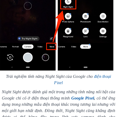
Trải nghiệm tính năng Night Sight của Google cho
điện thoại
Pixel
Night Sight được đánh giá một trong những tính năng nổi bật của
Google chỉ có ở điện thoại thông minh
Google Pixel
,
có thể ứng
dụng trong những mẫu điện thoại khác trong tương lai nhưng với
một giới hạn nhất định. Đồng thời, Night Sight cũng khẳng định
được vị thế hàng đầu trong lĩnh vực camera dành cho