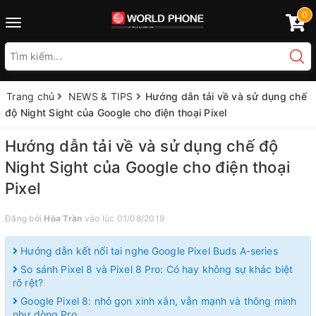
0
Toggle
navigation
Trang chủ
NEWS & TIPS
Hướng dẫn tải về và sử dụng chế
độ Night Sight của Google cho điện thoại Pixel
Hướng dẫn tải về và sử dụng chế độ
Night Sight của Google cho điện thoại
Pixel
Đăng bởi
Hòa Trần
vào lúc 01/08/2019
Hướng dẫn kết nối tai nghe Google Pixel Buds A-series
So sánh Pixel 8 và Pixel 8 Pro: Có hay không sự khác biệt
rõ rệt?
Google Pixel 8: nhỏ gọn xinh xắn, vẫn mạnh và thông minh
như dòng Pro