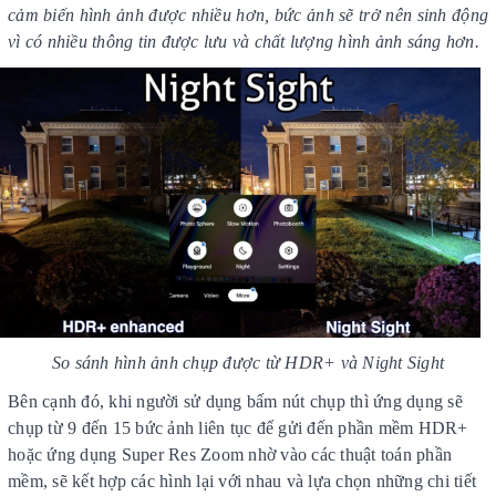
cảm biến hình ảnh được nhiều hơn, bức ảnh sẽ trở nên sinh động
vì có nhiều thông tin được lưu và chất lượng hình ảnh sáng hơn.
So sánh hình ảnh chụp được từ HDR+ và Night Sight
Bên cạnh đó, khi người sử dụng bấm nút chụp thì ứng dụng sẽ
chụp từ 9 đến 15 bức ảnh liên tục để gửi đến phần mềm HDR+
hoặc ứng dụng Super Res Zoom nhờ vào các thuật toán phần
mềm, sẽ kết hợp các hình lại với nhau và lựa chọn những chi tiết