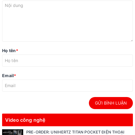
Họ tên
*
Email
*
GỬI BÌNH LUẬN
Video công nghệ
PRE-ORDER: UNIHERTZ TITAN POCKET ĐIỆN THOẠI