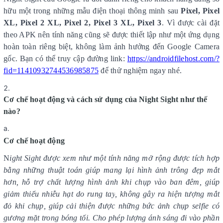
hữu một trong những mẫu điện thoại thông minh sau
Pixel, Pixel
XL, Pixel 2 XL, Pixel 2, Pixel 3 XL, Pixel 3
. Vì được cài đặt
theo APK nên tính năng cũng sẽ được thiết lập như một ứng dụng
hoàn toàn riêng biệt, không làm ảnh hưởng đến Google Camera
gốc. Bạn có thể truy cập đường link:
https://androidfilehost.com/?
fid=11410932744536985875
để thử nghiệm ngay nhé.
Cơ chế hoạt động và cách sử dụng của Night Sight như thế
nào?
Cơ chế hoạt động
N
ight Sight
được xem
như một tính năng mở rộng được tích hợp
bằng những thuật toán giúp mang lại hình ảnh trông đẹp
mắt
hơn,
hỗ trợ chất lượng hình ảnh khi chụp vào ban đêm, giúp
giảm thiểu nhiễu hạt do rung tay
, không gây ra hiện tượng mắt
đỏ khi chụp
, giúp cải thiện được những bức ảnh chụp selfie có
gương mặt trong bóng tối. Cho phép lượng ánh sáng đi vào phần