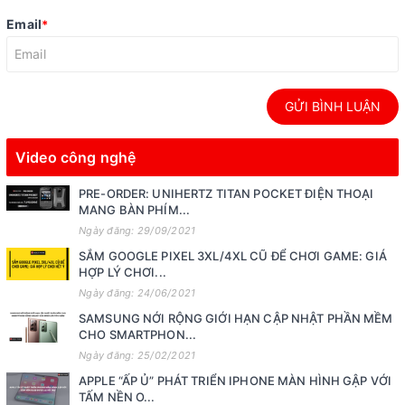
Email
*
GỬI BÌNH LUẬN
Video công nghệ
PRE-ORDER: UNIHERTZ TITAN POCKET ĐIỆN THOẠI
MANG BÀN PHÍM...
Ngày đăng: 29/09/2021
SẮM GOOGLE PIXEL 3XL/4XL CŨ ĐỂ CHƠI GAME: GIÁ
HỢP LÝ CHƠI...
Ngày đăng: 24/06/2021
SAMSUNG NỚI RỘNG GIỚI HẠN CẬP NHẬT PHẦN MỀM
CHO SMARTPHON...
Ngày đăng: 25/02/2021
APPLE “ẤP Ủ” PHÁT TRIỂN IPHONE MÀN HÌNH GẬP VỚI
TẤM NỀN O...