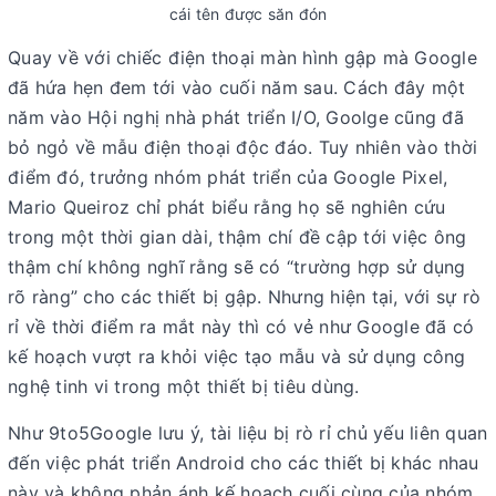
cái tên được săn đón
Quay về với chiếc điện thoại màn hình gập mà Google
đã hứa hẹn đem tới vào cuối năm sau. Cách đây một
năm vào Hội nghị nhà phát triển I/O, Goolge cũng đã
bỏ ngỏ về mẫu điện thoại độc đáo. Tuy nhiên vào thời
điểm đó, trưởng nhóm phát triển của Google Pixel,
Mario Queiroz chỉ phát biểu rằng họ sẽ nghiên cứu
trong một thời gian dài, thậm chí đề cập tới việc ông
thậm chí không nghĩ rằng sẽ có “trường hợp sử dụng
rõ ràng” cho các thiết bị gập. Nhưng hiện tại, với sự rò
rỉ về thời điểm ra mắt này thì có vẻ như Google đã có
kế hoạch vượt ra khỏi việc tạo mẫu và sử dụng công
nghệ tinh vi trong một thiết bị tiêu dùng.
Như 9to5Google lưu ý, tài liệu bị rò rỉ chủ yếu liên quan
đến việc phát triển Android cho các thiết bị khác nhau
này và không phản ánh kế hoạch cuối cùng của nhóm