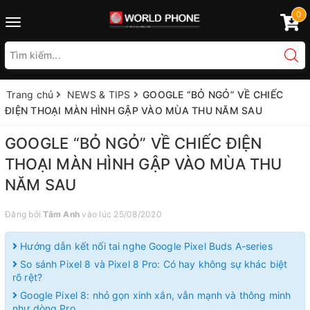
0
Toggle
navigation
Trang chủ
NEWS & TIPS
GOOGLE “BỎ NGỎ” VỀ CHIẾC
ĐIỆN THOẠI MÀN HÌNH GẬP VÀO MÙA THU NĂM SAU
GOOGLE “BỎ NGỎ” VỀ CHIẾC ĐIỆN
THOẠI MÀN HÌNH GẬP VÀO MÙA THU
NĂM SAU
Đăng bởi
Tâm Anh
vào lúc 25/08/2020
Hướng dẫn kết nối tai nghe Google Pixel Buds A-series
So sánh Pixel 8 và Pixel 8 Pro: Có hay không sự khác biệt
rõ rệt?
Google Pixel 8: nhỏ gọn xinh xắn, vẫn mạnh và thông minh
như dòng Pro