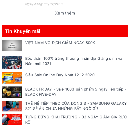
Ngày đăng: 22/02/2021
Xem thêm
Tin Khuyến mãi
VIỆT NAM VÔ ĐỊCH GIẢM NGAY 500K
Bốc thăm 100% trúng thưởng nhân dịp Giáng sinh và
Năm mới 2021
Siêu Sale Online Duy Nhất 12.12.2020
BLACK FRIDAY - Sale 100% sản phẩm 5 ngày liên tiếp -
BLACK FIVE-DAY
THẾ HỆ TIẾP THEO CỦA DÒNG S - SAMSUNG GALAXY
S21 SẼ ẨN CHỨA NHỮNG BẤT NGỜ GÌ?
TƯNG BỪNG KHAI TRƯƠNG - 03 NGÀY GIẢM GIÁ RỰC
RỠ