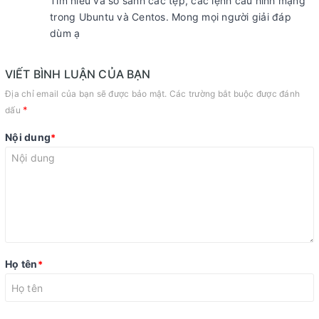
Tìm hiểu và so sánh các tệp, các lệnh cấu hình mạng
trong Ubuntu và Centos. Mong mọi người giải đáp
dùm ạ
VIẾT BÌNH LUẬN CỦA BẠN
Địa chỉ email của bạn sẽ được bảo mật. Các trường bắt buộc được đánh
*
dấu
Nội dung
*
Họ tên
*