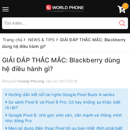
0
Toggle
navigation
Trang chủ
NEWS & TIPS
GIẢI ĐÁP THẮC MẮC: Blackberry
dùng hệ điều hành gì?
GIẢI ĐÁP THẮC MẮC: Blackberry dùng
hệ điều hành gì?
Đăng bởi
Hoàng Phương
vào lúc 19/11/2018
Hướng dẫn kết nối tai nghe Google Pixel Buds A-series
So sánh Pixel 8 và Pixel 8 Pro: Có hay không sự khác biệt
rõ rệt?
Google Pixel 8: nhỏ gọn xinh xắn, vẫn mạnh và thông minh
như dòng Pro
Mẹo sử dụng điện thoại Pixel tối ưu bạn nhất định phải biết