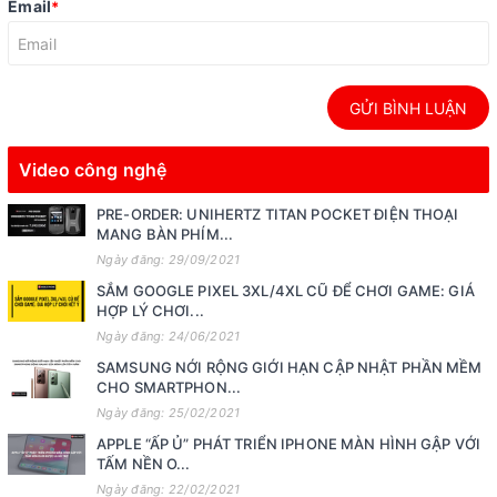
Email
*
GỬI BÌNH LUẬN
Video công nghệ
PRE-ORDER: UNIHERTZ TITAN POCKET ĐIỆN THOẠI
MANG BÀN PHÍM...
Ngày đăng: 29/09/2021
SẮM GOOGLE PIXEL 3XL/4XL CŨ ĐỂ CHƠI GAME: GIÁ
HỢP LÝ CHƠI...
Ngày đăng: 24/06/2021
SAMSUNG NỚI RỘNG GIỚI HẠN CẬP NHẬT PHẦN MỀM
CHO SMARTPHON...
Ngày đăng: 25/02/2021
APPLE “ẤP Ủ” PHÁT TRIỂN IPHONE MÀN HÌNH GẬP VỚI
TẤM NỀN O...
Ngày đăng: 22/02/2021