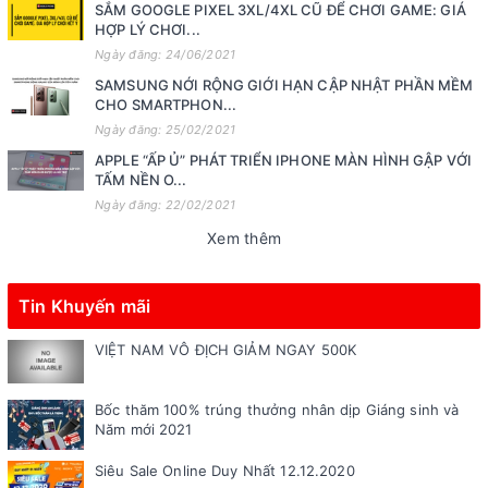
SẮM GOOGLE PIXEL 3XL/4XL CŨ ĐỂ CHƠI GAME: GIÁ
HỢP LÝ CHƠI...
Ngày đăng: 24/06/2021
SAMSUNG NỚI RỘNG GIỚI HẠN CẬP NHẬT PHẦN MỀM
CHO SMARTPHON...
Ngày đăng: 25/02/2021
APPLE “ẤP Ủ” PHÁT TRIỂN IPHONE MÀN HÌNH GẬP VỚI
TẤM NỀN O...
Ngày đăng: 22/02/2021
Xem thêm
Tin Khuyến mãi
VIỆT NAM VÔ ĐỊCH GIẢM NGAY 500K
Bốc thăm 100% trúng thưởng nhân dịp Giáng sinh và
Năm mới 2021
Siêu Sale Online Duy Nhất 12.12.2020