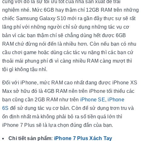
cùng với đó là sự tối ưu tốt của nhà sản xuất để trải
nghiệm nhé. Mức 6GB hay thậm chí 12GB RAM trên những
chiếc Samsung Galaxy S10 mới ra gần đây thực sự sẽ rất
lãng phí với những người chỉ sử dụng những tác vụ cơ
bản vì các bạn thậm chí sẽ chẳng dùng hết được 6GB
RAM chứ đừng nói đến là nhiều hơn. Còn nếu bạn có nhu
cầu chơi game hoặc dùng các tác vụ nặng thì các bạn cứ
thoải mái phung phí đi vì càng nhiều RAM càng mượt thì
tội gì không tậu nhỉ.
Đối với iPhone, mức RAM cao nhất đang được iPhone XS
Max sở hữu đó là 4GB RAM nên trên iPhone tối thiểu các
bạn cũng cần 2GB RAM như trên
iPhone SE
,
iPhone
6S
để sử dụng tác vụ cơ bản. Còn để sử dụng trơn tru và
ổn định nhất mà không phải bỏ ra số tiền quá lớn thì
iPhone 7 Plus sẽ là lựa chọn đúng đắn của bạn.
Chi tiết sản phẩm
:
iPhone 7 Plus Xách Tay