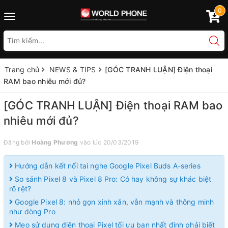
0
Toggle
navigation
Trang chủ
NEWS & TIPS
[GÓC TRANH LUẬN] Điện thoại
RAM bao nhiêu mới đủ?
[GÓC TRANH LUẬN] Điện thoại RAM bao
nhiêu mới đủ?
Đăng bởi
Hoàng Phương
vào lúc 20/03/2019
Hướng dẫn kết nối tai nghe Google Pixel Buds A-series
So sánh Pixel 8 và Pixel 8 Pro: Có hay không sự khác biệt
rõ rệt?
Google Pixel 8: nhỏ gọn xinh xắn, vẫn mạnh và thông minh
như dòng Pro
Mẹo sử dụng điện thoại Pixel tối ưu bạn nhất định phải biết