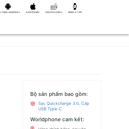
N THOẠI ANDROID
KHUYẾN MÃI
LINH PHỤ KIỆN
NEWS & TIPS
Bộ sản phẩm bao gồm:
Sạc Quickcharge 3.0, Cáp
USB Type-C
Worldphone cam kết: