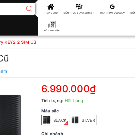
TRANG CHỦ
ĐIỆN THOẠI BLACKBERRY
ĐIỆN THOẠI GOOGLE
ĐIỆ
ĐỒ CHƠI SỐ
ry KEY2 2 SIM Cũ
Cũ
phẩm
6.990.000₫
Tình trạng:
Hết hàng
Màu sắc
BLACK
SILVER
Chi nhánh