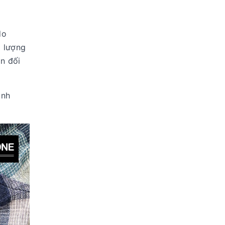
do
g lượng
n đối
anh