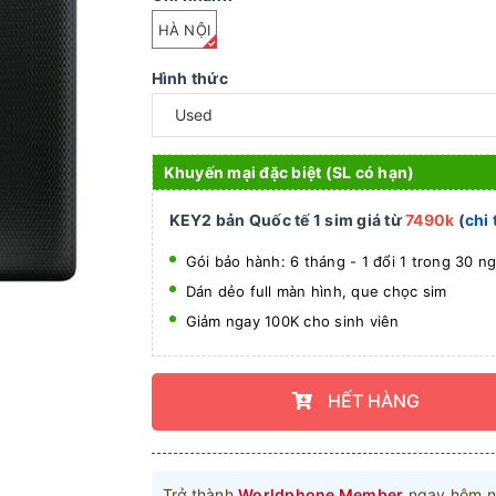
HÀ NỘI
Hình thức
Khuyến mại đặc biệt (SL có hạn)
KEY2 bản Quốc tế 1 sim giá từ
7490k
(
chi 
Gói bảo hành: 6 tháng - 1 đổi 1 trong 30 n
Dán dẻo full màn hình, que chọc sim
Giảm ngay 100K cho sinh viên
HẾT HÀNG
Trở thành
Worldphone Member
ngay hôm n