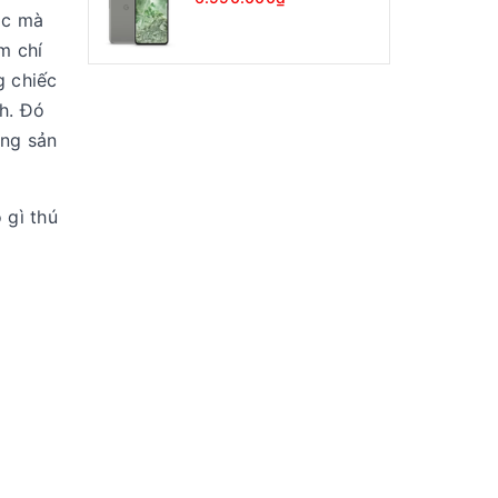
ác mà
m chí
g chiếc
h. Đó
ãng sản
 gì thú