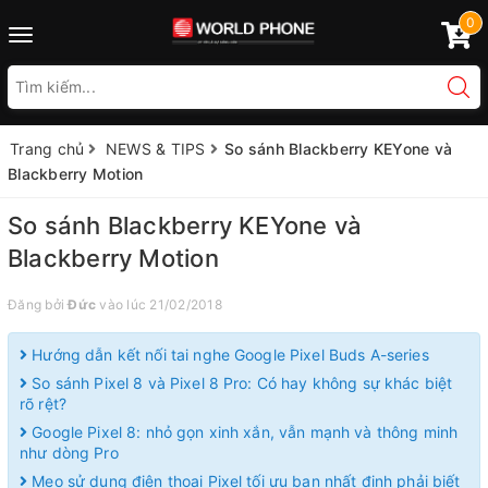
0
Toggle
navigation
Trang chủ
NEWS & TIPS
So sánh Blackberry KEYone và
Blackberry Motion
So sánh Blackberry KEYone và
Blackberry Motion
Đăng bởi
Đức
vào lúc 21/02/2018
Hướng dẫn kết nối tai nghe Google Pixel Buds A-series
So sánh Pixel 8 và Pixel 8 Pro: Có hay không sự khác biệt
rõ rệt?
Google Pixel 8: nhỏ gọn xinh xắn, vẫn mạnh và thông minh
như dòng Pro
Mẹo sử dụng điện thoại Pixel tối ưu bạn nhất định phải biết