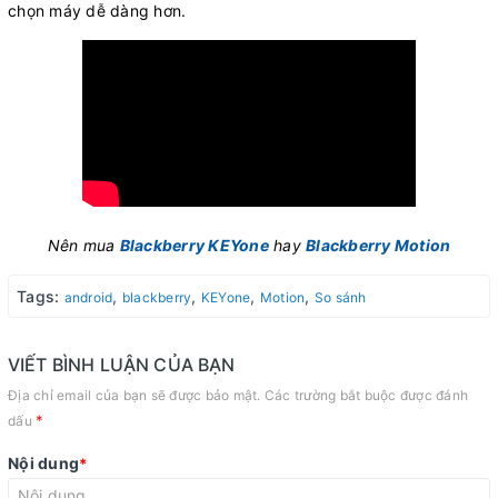
chọn máy dễ dàng hơn.
Nên mua
Blackberry KEYone
hay
Blackberry Motion
Tags:
,
,
,
,
android
blackberry
KEYone
Motion
So sánh
VIẾT BÌNH LUẬN CỦA BẠN
Địa chỉ email của bạn sẽ được bảo mật. Các trường bắt buộc được đánh
*
dấu
Nội dung
*