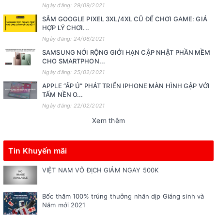
Ngày đăng: 29/09/2021
SẮM GOOGLE PIXEL 3XL/4XL CŨ ĐỂ CHƠI GAME: GIÁ
HỢP LÝ CHƠI...
Ngày đăng: 24/06/2021
SAMSUNG NỚI RỘNG GIỚI HẠN CẬP NHẬT PHẦN MỀM
CHO SMARTPHON...
Ngày đăng: 25/02/2021
APPLE “ẤP Ủ” PHÁT TRIỂN IPHONE MÀN HÌNH GẬP VỚI
TẤM NỀN O...
Ngày đăng: 22/02/2021
Xem thêm
Tin Khuyến mãi
VIỆT NAM VÔ ĐỊCH GIẢM NGAY 500K
Bốc thăm 100% trúng thưởng nhân dịp Giáng sinh và
Năm mới 2021