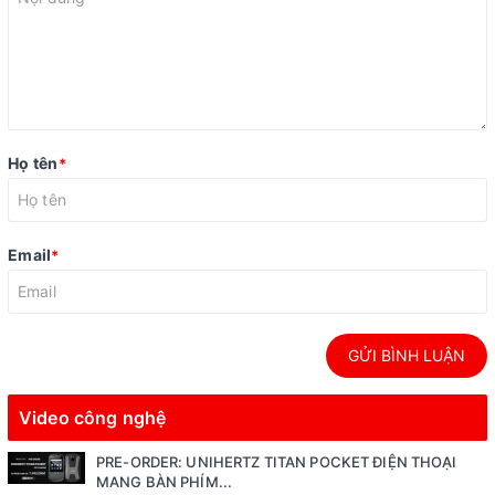
Họ tên
*
Email
*
GỬI BÌNH LUẬN
Video công nghệ
PRE-ORDER: UNIHERTZ TITAN POCKET ĐIỆN THOẠI
MANG BÀN PHÍM...