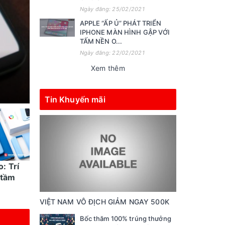
Ngày đăng: 25/02/2021
APPLE “ẤP Ủ” PHÁT TRIỂN
IPHONE MÀN HÌNH GẬP VỚI
TẤM NỀN O...
Ngày đăng: 22/02/2021
Xem thêm
Tin Khuyến mãi
o: Trí
Những thủ thuật dùng
 tầm
điện thoại Google Pixel
hữu ích cho ...
VIỆT NAM VÔ ĐỊCH GIẢM NGAY 500K
Bốc thăm 100% trúng thưởng