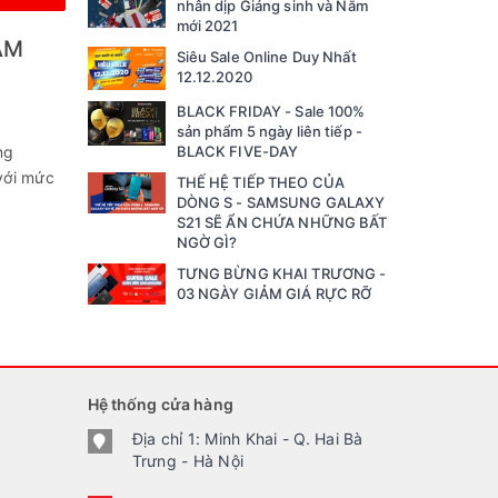
nhân dịp Giáng sinh và Năm
mới 2021
ẦM
Siêu Sale Online Duy Nhất
12.12.2020
BLACK FRIDAY - Sale 100%
sản phẩm 5 ngày liên tiếp -
ng
BLACK FIVE-DAY
với mức
THẾ HỆ TIẾP THEO CỦA
DÒNG S - SAMSUNG GALAXY
S21 SẼ ẨN CHỨA NHỮNG BẤT
NGỜ GÌ?
TƯNG BỪNG KHAI TRƯƠNG -
03 NGÀY GIẢM GIÁ RỰC RỠ
Hệ thống cửa hàng
Địa chỉ 1: Minh Khai - Q. Hai Bà
Trưng - Hà Nội