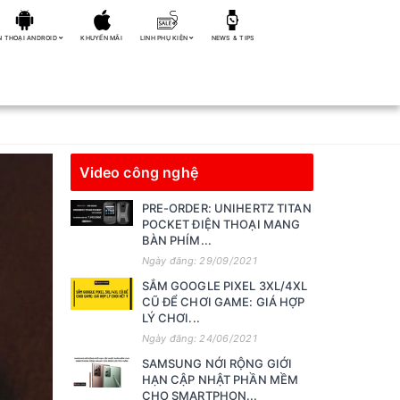
N THOẠI ANDROID
KHUYẾN MÃI
LINH PHỤ KIỆN
NEWS & TIPS
Video công nghệ
PRE-ORDER: UNIHERTZ TITAN
POCKET ĐIỆN THOẠI MANG
BÀN PHÍM...
Ngày đăng: 29/09/2021
SẮM GOOGLE PIXEL 3XL/4XL
CŨ ĐỂ CHƠI GAME: GIÁ HỢP
LÝ CHƠI...
Ngày đăng: 24/06/2021
SAMSUNG NỚI RỘNG GIỚI
HẠN CẬP NHẬT PHẦN MỀM
CHO SMARTPHON...