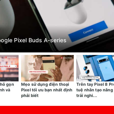
ogle Pixel Buds A-series
nhỏ gọn
Mẹo sử dụng điện thoại
Trên tay Pixel 8 Pr
nh và
Pixel tối ưu bạn nhất định
tuệ nhân tạo nâng
phải biết
trải nghi...