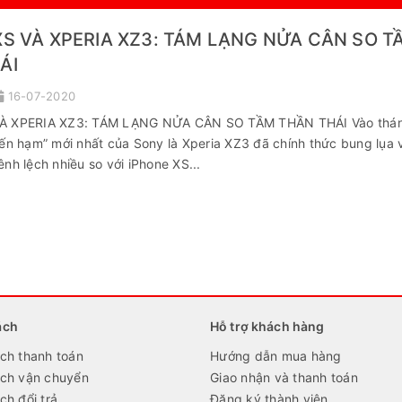
XS VÀ XPERIA XZ3: TÁM LẠNG NỬA CÂN SO T
ÁI
16-07-2020
À XPERIA XZ3: TÁM LẠNG NỬA CÂN SO TẦM THẦN THÁI Vào thá
iến hạm” mới nhất của Sony là Xperia XZ3 đã chính thức bung lụa 
nh lệch nhiều so với iPhone XS...
ách
Hỗ trợ khách hàng
ch thanh toán
Hướng dẫn mua hàng
ách vận chuyển
Giao nhận và thanh toán
ch đổi trả
Đăng ký thành viên