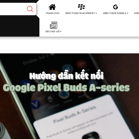
TRANG CHỦ
ĐIỆN THOẠI BLACKBERRY
ĐIỆN THOẠI GOOGLE
ĐIỆ
ĐỒ CHƠI SỐ