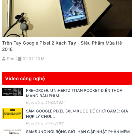
Trên Tay Google Pixel 2 Xách Tay - Siêu Phẩm Mùa Hè
2018
Đức |
01-07-2018
Video công nghệ
PRE-ORDER: UNIHERTZ TITAN POCKET ĐIỆN THOẠI
MANG BÀN PHÍM...
Ngày đăng: 29/09/2021
SẮM GOOGLE PIXEL 3XL/4XL CŨ ĐỂ CHƠI GAME: GIÁ
HỢP LÝ CHƠI...
Ngày đăng: 24/06/2021
SAMSUNG NỚI RỘNG GIỚI HẠN CẬP NHẬT PHẦN MỀM