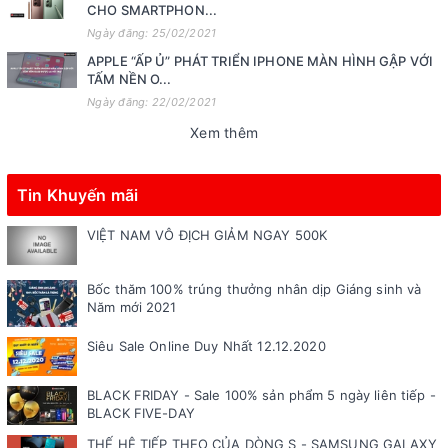
CHO SMARTPHON...
Ngày đăng: 25/02/2021
APPLE “ẤP Ủ” PHÁT TRIỂN IPHONE MÀN HÌNH GẬP VỚI
TẤM NỀN O...
Ngày đăng: 22/02/2021
Xem thêm
Tin Khuyến mãi
VIỆT NAM VÔ ĐỊCH GIẢM NGAY 500K
Bốc thăm 100% trúng thưởng nhân dịp Giáng sinh và
Năm mới 2021
Siêu Sale Online Duy Nhất 12.12.2020
BLACK FRIDAY - Sale 100% sản phẩm 5 ngày liên tiếp -
BLACK FIVE-DAY
THẾ HỆ TIẾP THEO CỦA DÒNG S - SAMSUNG GALAXY