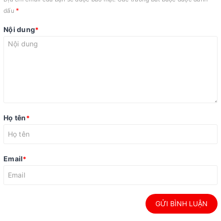
*
dấu
Nội dung
*
Họ tên
*
Email
*
GỬI BÌNH LUẬN