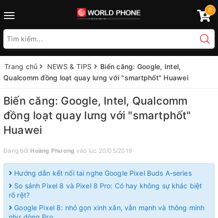
0
Toggle
navigation
Trang chủ
NEWS & TIPS
Biến căng: Google, Intel,
Qualcomm đồng loạt quay lưng với "smartphốt" Huawei
Biến căng: Google, Intel, Qualcomm
đồng loạt quay lưng với "smartphốt"
Huawei
Đăng bởi
Hoàng Phương
vào lúc 20/05/2019
Hướng dẫn kết nối tai nghe Google Pixel Buds A-series
So sánh Pixel 8 và Pixel 8 Pro: Có hay không sự khác biệt
rõ rệt?
Google Pixel 8: nhỏ gọn xinh xắn, vẫn mạnh và thông minh
như dòng Pro