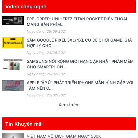
Video công nghệ
PRE-ORDER: UNIHERTZ TITAN POCKET ĐIỆN THOẠI
MANG BÀN PHÍM...
Ngày đăng: 29/09/2021
SẮM GOOGLE PIXEL 3XL/4XL CŨ ĐỂ CHƠI GAME: GIÁ
HỢP LÝ CHƠI...
Ngày đăng: 24/06/2021
SAMSUNG NỚI RỘNG GIỚI HẠN CẬP NHẬT PHẦN MỀM
CHO SMARTPHON...
Ngày đăng: 25/02/2021
APPLE “ẤP Ủ” PHÁT TRIỂN IPHONE MÀN HÌNH GẬP VỚI
TẤM NỀN O...
Ngày đăng: 22/02/2021
Xem thêm
Tin Khuyến mãi
VIỆT NAM VÔ ĐỊCH GIẢM NGAY 500K