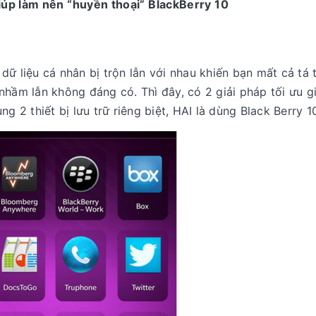
iúp làm nên “huyền thoại” BlackBerry 10
 dữ liệu cá nhân bị trộn lẫn với nhau khiến bạn mất cả tá 
nhầm lẫn không đáng có. Thì đây, có 2 giải pháp tối ưu g
g 2 thiết bị lưu trữ riêng biệt, HAI là dùng Black Berry 1