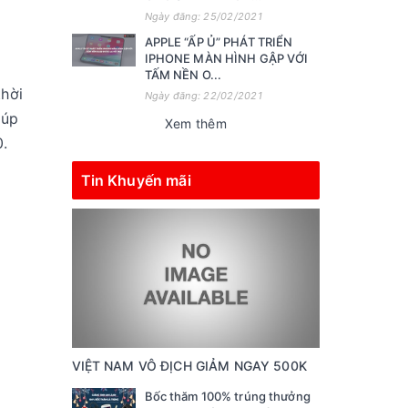
Ngày đăng: 25/02/2021
APPLE “ẤP Ủ” PHÁT TRIỂN
IPHONE MÀN HÌNH GẬP VỚI
TẤM NỀN O...
thời
Ngày đăng: 22/02/2021
iúp
Xem thêm
0.
Tin Khuyến mãi
VIỆT NAM VÔ ĐỊCH GIẢM NGAY 500K
Bốc thăm 100% trúng thưởng