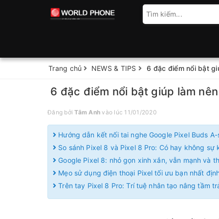
Trang chủ
NEWS & TIPS
6 đặc điểm nổi bật gi
6 đặc điểm nổi bật giúp làm nên
Đăng bởi
Tâm Anh
vào lúc 11/01/2020
Hướng dẫn kết nối tai nghe Google Pixel Buds A-
So sánh Pixel 8 và Pixel 8 Pro: Có hay không sự k
Google Pixel 8: nhỏ gọn xinh xắn, vẫn mạnh và 
Mẹo sử dụng điện thoại Pixel tối ưu bạn nhất định
Trên tay Pixel 8 Pro: Trí tuệ nhân tạo nâng tầm t