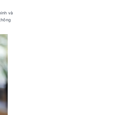
minh và
 thông