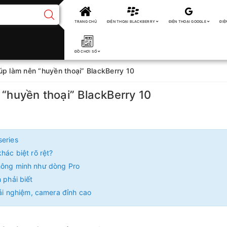
TRANG CHỦ
ĐIỆN THOẠI BLACKBERRY
ĐIỆN THOẠI GOOGLE
ĐIỆ
ĐỒ CHƠI SỐ
úp làm nên “huyền thoại” BlackBerry 10
 “huyền thoại” BlackBerry 10
series
hác biệt rõ rệt?
thông minh như dòng Pro
 phải biết
rải nghiệm, camera đỉnh cao