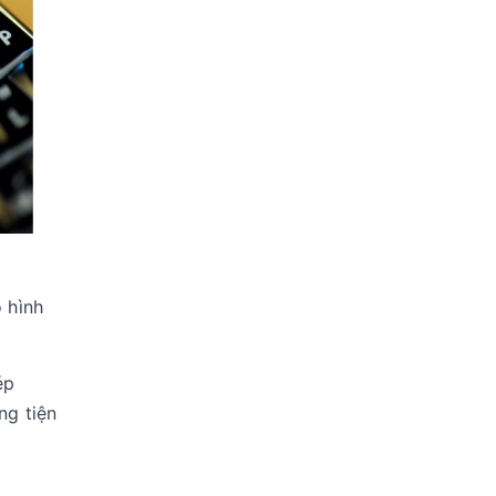
 hình
ép
ng tiện