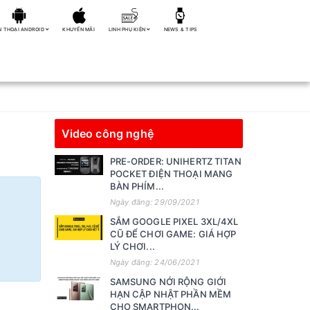
N THOẠI ANDROID
KHUYẾN MÃI
LINH PHỤ KIỆN
NEWS & TIPS
Video công nghệ
PRE-ORDER: UNIHERTZ TITAN
POCKET ĐIỆN THOẠI MANG
BÀN PHÍM...
Ngày đăng: 29/09/2021
SẮM GOOGLE PIXEL 3XL/4XL
CŨ ĐỂ CHƠI GAME: GIÁ HỢP
LÝ CHƠI...
Ngày đăng: 24/06/2021
SAMSUNG NỚI RỘNG GIỚI
HẠN CẬP NHẬT PHẦN MỀM
CHO SMARTPHON...