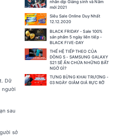
nhân dịp Giáng sinh và Năm
mới 2021
Siêu Sale Online Duy Nhất
12.12.2020
BLACK FRIDAY - Sale 100%
sản phẩm 5 ngày liên tiếp -
BLACK FIVE-DAY
THẾ HỆ TIẾP THEO CỦA
DÒNG S - SAMSUNG GALAXY
S21 SẼ ẨN CHỨA NHỮNG BẤT
NGỜ GÌ?
TƯNG BỪNG KHAI TRƯƠNG -
t. Dữ
03 NGÀY GIẢM GIÁ RỰC RỠ
g người
bạn sau
người sở