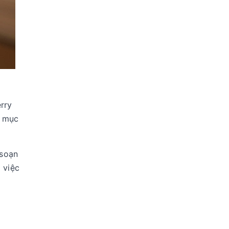
rry
o mục
 soạn
 việc