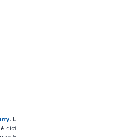
rry
. Lí
́ giới.