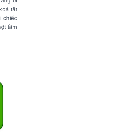
rang bị
á tất
i chiếc
ột tầm