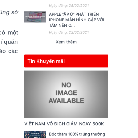
Ngày đăng: 25/02/2021
úng sở
APPLE “ẤP Ủ” PHÁT TRIỂN
IPHONE MÀN HÌNH GẬP VỚI
TẤM NỀN O...
ó một
Ngày đăng: 22/02/2021
í quán
Xem thêm
ảo các
Tin Khuyến mãi
VIỆT NAM VÔ ĐỊCH GIẢM NGAY 500K
Bốc thăm 100% trúng thưởng