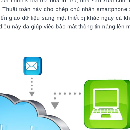
ủa mình khoá mã hoá tối ưu, nhà sản xuất còn t
. Thuật toán này cho phép chủ nhân smartphone xo
ển giao dữ liệu sang một thiết bị khác ngay cả kh
điều này đã giúp việc bảo mật thông tin nâng lên m