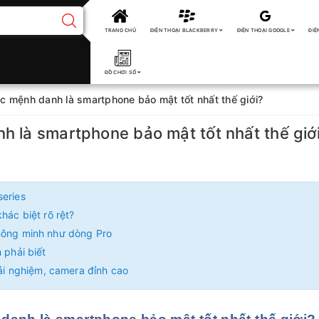
TRANG CHỦ
ĐIỆN THOẠI BLACKBERRY
ĐIỆN THOẠI GOOGLE
ĐIỆ
ĐỒ CHƠI SỐ
c mệnh danh là smartphone bảo mật tốt nhất thế giới?
 là smartphone bảo mật tốt nhất thế giớ
series
hác biệt rõ rệt?
thông minh như dòng Pro
 phải biết
rải nghiệm, camera đỉnh cao