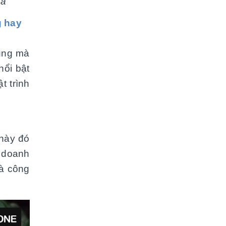
xa
ng hay
ụng mà
ổi bật
t trình
này đó
u doanh
và công