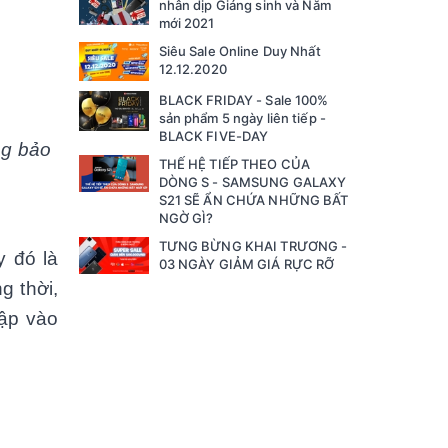
nhân dịp Giáng sinh và Năm
mới 2021
Siêu Sale Online Duy Nhất
12.12.2020
BLACK FRIDAY - Sale 100%
sản phẩm 5 ngày liên tiếp -
BLACK FIVE-DAY
ng bảo
THẾ HỆ TIẾP THEO CỦA
DÒNG S - SAMSUNG GALAXY
S21 SẼ ẨN CHỨA NHỮNG BẤT
NGỜ GÌ?
TƯNG BỪNG KHAI TRƯƠNG -
 đó là
03 NGÀY GIẢM GIÁ RỰC RỠ
g thời,
ập vào