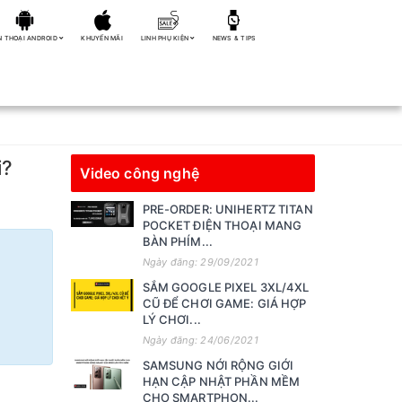
N THOẠI ANDROID
KHUYẾN MÃI
LINH PHỤ KIỆN
NEWS & TIPS
i?
Video công nghệ
PRE-ORDER: UNIHERTZ TITAN
POCKET ĐIỆN THOẠI MANG
BÀN PHÍM...
Ngày đăng: 29/09/2021
SẮM GOOGLE PIXEL 3XL/4XL
CŨ ĐỂ CHƠI GAME: GIÁ HỢP
LÝ CHƠI...
Ngày đăng: 24/06/2021
SAMSUNG NỚI RỘNG GIỚI
HẠN CẬP NHẬT PHẦN MỀM
CHO SMARTPHON...