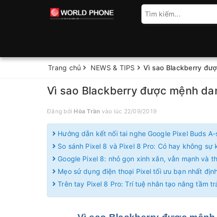
Trang chủ
NEWS & TIPS
Vì sao Blackberry đượ
Vì sao Blackberry được mệnh danh
Đăng bởi
Hòa Trần
vào lúc 22/09/2019
Hướng dẫn kết nối tai nghe Google Pixel Buds A-
So sánh Pixel 8 và Pixel 8 Pro: Có hay không sự k
Google Pixel 8: nhỏ gọn xinh xắn, vẫn mạnh và 
Mẹo sử dụng điện thoại Pixel tối ưu bạn nhất định
Trên tay Pixel 8 Pro: Trí tuệ nhân tạo nâng tầm t