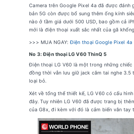
Camera trên Google Pixel 4a đã được đánh gi
bản 5G còn được bổ sung thêm ống kính siêu 
nào ở tầm giá dưới 500 USD, bao gồm cả iPh
mới là điện thoại xuất sắc nhất của gã khổng
>>> MUA NGAY:
Điện thoại Google Pixel 4a
No 3: Điện thoại LG V60 ThinQ 5
Điện thoại LG V60 là một trong những chiếc
đồng thời vẫn lưu giữ jack cắm tai nghe 3.5 
loại bỏ.
Xét về tổng thể thiết kế, LG V60 có cấu hìn
đây. Tuy nhiên LG V60 đã được trang bị thêm
của G8x, đi kèm với đó là cảm biến vân tay 