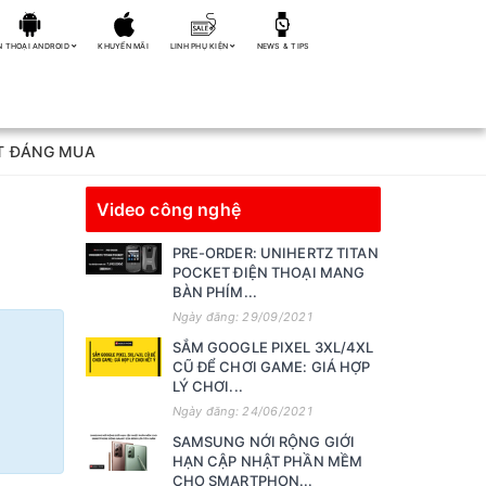
N THOẠI ANDROID
KHUYẾN MÃI
LINH PHỤ KIỆN
NEWS & TIPS
ẤT ĐÁNG MUA
Video công nghệ
PRE-ORDER: UNIHERTZ TITAN
POCKET ĐIỆN THOẠI MANG
BÀN PHÍM...
Ngày đăng: 29/09/2021
SẮM GOOGLE PIXEL 3XL/4XL
CŨ ĐỂ CHƠI GAME: GIÁ HỢP
LÝ CHƠI...
Ngày đăng: 24/06/2021
SAMSUNG NỚI RỘNG GIỚI
HẠN CẬP NHẬT PHẦN MỀM
CHO SMARTPHON...