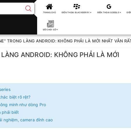
TRANG CHỦ
ĐIỆN THOẠI BLACKBERRY
ĐIỆN THOẠI GOOGLE
ĐIỆ
ĐỒ CHƠI SỐ
E" TRONG LÀNG ANDROID: KHÔNG PHẢI LÀ MỚI NHẤT VẪN R
LÀNG ANDROID: KHÔNG PHẢI LÀ MỚI
series
hác biệt rõ rệt?
thông minh như dòng Pro
 phải biết
rải nghiệm, camera đỉnh cao