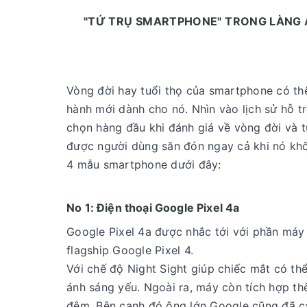
"TỨ TRỤ SMARTPHONE" TRONG LÀNG 
Vòng đời hay tuổi thọ của smartphone có thể
hành mới dành cho nó. Nhìn vào lịch sử hỗ t
chọn hàng đầu khi đánh giá về vòng đời và t
được người dùng săn đón ngay cả khi nó khôn
4 mẫu smartphone dưới đây:
No 1: Điện thoại Google Pixel 4a
Google Pixel 4a được nhắc tới với phần máy 
flagship Google Pixel 4.
Với chế độ Night Sight giúp chiếc mắt có th
ánh sáng yếu. Ngoài ra, máy còn tích hợp th
đêm. Bên cạnh đó ông lớn Google cũng đã c