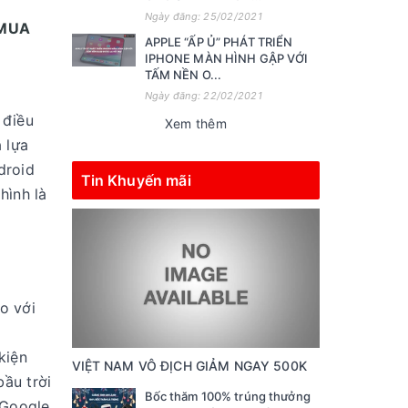
Ngày đăng: 25/02/2021
 MUA
APPLE “ẤP Ủ” PHÁT TRIỂN
IPHONE MÀN HÌNH GẬP VỚI
TẤM NỀN O...
Ngày đăng: 22/02/2021
 điều
Xem thêm
 lựa
droid
Tin Khuyến mãi
hình là
o với
kiện
VIỆT NAM VÔ ĐỊCH GIẢM NGAY 500K
ầu trời
Bốc thăm 100% trúng thưởng
 Google