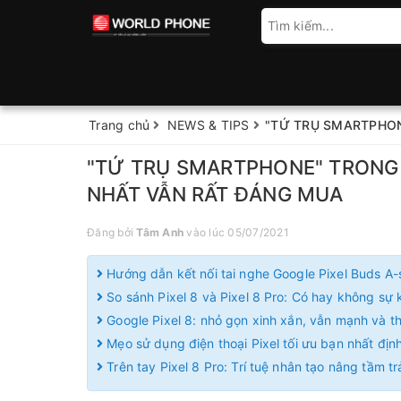
Trang chủ
NEWS & TIPS
"TỨ TRỤ SMARTPHON
"TỨ TRỤ SMARTPHONE" TRONG 
NHẤT VẪN RẤT ĐÁNG MUA
Đăng bởi
Tâm Anh
vào lúc 05/07/2021
Hướng dẫn kết nối tai nghe Google Pixel Buds A-
So sánh Pixel 8 và Pixel 8 Pro: Có hay không sự k
Google Pixel 8: nhỏ gọn xinh xắn, vẫn mạnh và 
Mẹo sử dụng điện thoại Pixel tối ưu bạn nhất định
Trên tay Pixel 8 Pro: Trí tuệ nhân tạo nâng tầm t