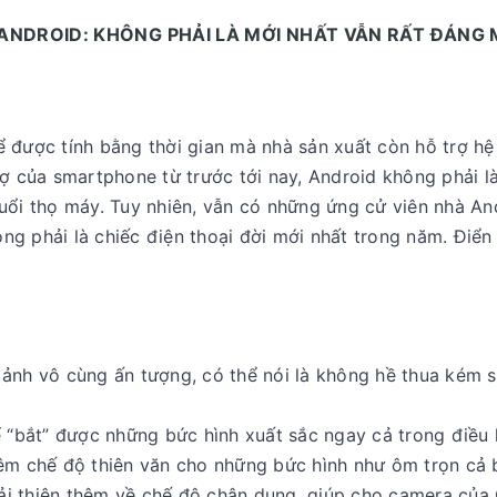
ANDROID: KHÔNG PHẢI LÀ MỚI NHẤT VẪN RẤT ĐÁNG
 được tính bằng thời gian mà nhà sản xuất còn hỗ trợ hệ
rợ của smartphone từ trước tới nay, Android không phải là
uổi thọ máy. Tuy nhiên, vẫn có những ứng cử viên nhà An
g phải là chiếc điện thoại đời mới nhất trong năm. Điển 
ảnh vô cùng ấn tượng, có thể nói là không hề thua kém s
ể “bắt” được những bức hình xuất sắc ngay cả trong điều 
êm chế độ thiên văn cho những bức hình như ôm trọn cả b
ải thiện thêm về chế độ chân dung, giúp cho camera của