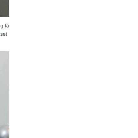
g là
set