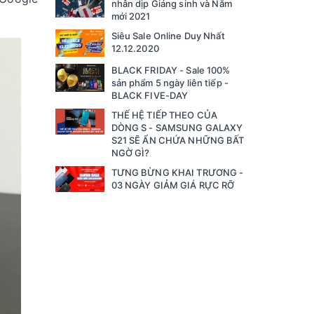
nhân dịp Giáng sinh và Năm
mới 2021
Siêu Sale Online Duy Nhất
12.12.2020
BLACK FRIDAY - Sale 100%
sản phẩm 5 ngày liên tiếp -
BLACK FIVE-DAY
THẾ HỆ TIẾP THEO CỦA
DÒNG S - SAMSUNG GALAXY
S21 SẼ ẨN CHỨA NHỮNG BẤT
NGỜ GÌ?
TƯNG BỪNG KHAI TRƯƠNG -
03 NGÀY GIẢM GIÁ RỰC RỠ