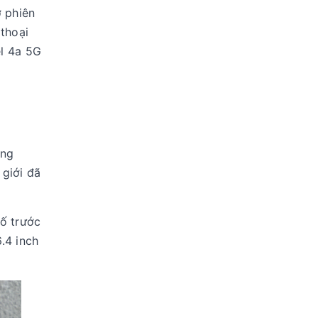
ở phiên
thoại
el 4a 5G
ợng
 giới đã
bố trước
.4 inch