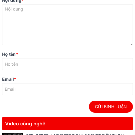
Nội dung
*
Họ tên
*
Email
*
GỬI BÌNH LUẬN
Video công nghệ