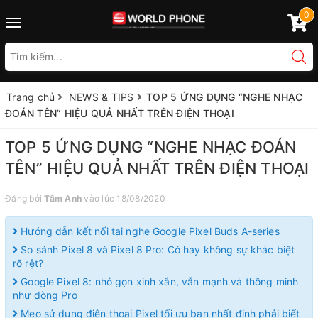
0
Toggle
navigation
Trang chủ
NEWS & TIPS
TOP 5 ỨNG DỤNG “NGHE NHẠC
ĐOÁN TÊN” HIỆU QUẢ NHẤT TRÊN ĐIỆN THOẠI
TOP 5 ỨNG DỤNG “NGHE NHẠC ĐOÁN
TÊN” HIỆU QUẢ NHẤT TRÊN ĐIỆN THOẠI
Đăng bởi
Tâm Anh
vào lúc 18/08/2020
Hướng dẫn kết nối tai nghe Google Pixel Buds A-series
So sánh Pixel 8 và Pixel 8 Pro: Có hay không sự khác biệt
rõ rệt?
Google Pixel 8: nhỏ gọn xinh xắn, vẫn mạnh và thông minh
như dòng Pro
Mẹo sử dụng điện thoại Pixel tối ưu bạn nhất định phải biết