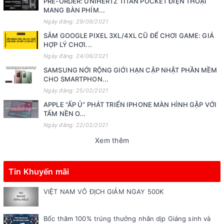
PRE-ORDER: UNIHERTZ TITAN POCKET ĐIỆN THOẠI
MANG BÀN PHÍM...
Ngày đăng: 29/09/2021
SẮM GOOGLE PIXEL 3XL/4XL CŨ ĐỂ CHƠI GAME: GIÁ
HỢP LÝ CHƠI...
Ngày đăng: 24/06/2021
SAMSUNG NỚI RỘNG GIỚI HẠN CẬP NHẬT PHẦN MỀM
CHO SMARTPHON...
Ngày đăng: 25/02/2021
APPLE “ẤP Ủ” PHÁT TRIỂN IPHONE MÀN HÌNH GẬP VỚI
TẤM NỀN O...
Ngày đăng: 22/02/2021
Xem thêm
Tin Khuyến mãi
VIỆT NAM VÔ ĐỊCH GIẢM NGAY 500K
Bốc thăm 100% trúng thưởng nhân dịp Giáng sinh và