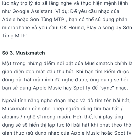
lúc này trợ lý ảo sẽ lắng nghe và thực hiện mệnh lệnh
như Google Assistant. Ví dụ: Để yêu cầu nhạc của
Adele hoặc Sơn Tùng MTP , bạn có thể sử dụng phần
microphone và yêu cầu: OK Hound, Play a song by Sơn
Tùng MTP”
Số 3. Musixmatch
Một trong những điểm nổi bật của Musixmatch chính là
giao diện đẹp mắt đầu thu hút. Khi bạn tìm kiếm được
đúng bài hát mà mình đã nghe được, ứng dụng sẽ hỏi
bạn sử dụng Apple Music hay Spotify để “sync” nhạc.
Ngoài tính năng nghe đoạn nhạc và dò tìm tên bài hát,
Musixmatch còn cho phép người dùng tìm bài hát /
albums / nghệ sĩ mong muốn. Hơn thế, khi play ứng
dụng sẽ sẽ hiển thị lập tức lời bài hát khi phát theo thời
gian thực (sử dụng nhạc của Apple Music hoặc Spotify