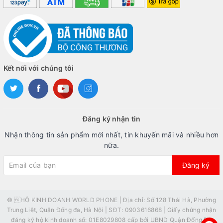
Kết nối với chúng tôi
Đăng ký nhận tin
Nhận thông tin sản phẩm mới nhất, tin khuyến mãi và nhiều hơn
nữa.
Đăng ký
© HỘ KINH DOANH WORLD PHONE | Địa chỉ: Số 128 Thái Hà, Phường
Trung Liệt, Quận Đống đa, Hà Nội | SĐT: 0903616868 | Giấy chứng nhận
đăng ký hộ kinh doanh số: 01E8029808 cấp bởi UBND Quận Đống Đa