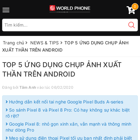
0
Toggle
navigation
Trang chủ
NEWS & TIPS
TOP 5 ỨNG DỤNG CHỤP ẢNH
XUẤT THẦN TRÊN ANDROID
TOP 5 ỨNG DỤNG CHỤP ẢNH XUẤT
THẦN TRÊN ANDROID
Đăng bởi
Tâm Anh
vào lúc 06/02/2020
Hướng dẫn kết nối tai nghe Google Pixel Buds A-series
So sánh Pixel 8 và Pixel 8 Pro: Có hay không sự khác biệt
rõ rệt?
Google Pixel 8: nhỏ gọn xinh xắn, vẫn mạnh và thông minh
như dòng Pro
Mẹo sử dụng điện thoại Pixel tối ưu bạn nhất định phải biết