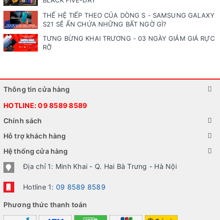
BLACK FIVE-DAY
THẾ HỆ TIẾP THEO CỦA DÒNG S - SAMSUNG GALAXY
S21 SẼ ẨN CHỨA NHỮNG BẤT NGỜ GÌ?
TƯNG BỪNG KHAI TRƯƠNG - 03 NGÀY GIẢM GIÁ RỰC
RỠ
Thông tin cửa hàng
HOTLINE:
09 8589 8589
Chính sách
Hỗ trợ khách hàng
Hệ thống cửa hàng
Địa chỉ 1: Minh Khai - Q. Hai Bà Trưng - Hà Nội
Hotline 1:
09 8589 8589
Phương thức thanh toán