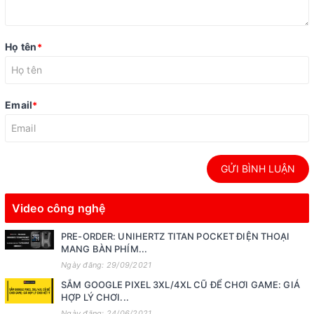
Họ tên
*
Email
*
GỬI BÌNH LUẬN
Video công nghệ
PRE-ORDER: UNIHERTZ TITAN POCKET ĐIỆN THOẠI
MANG BÀN PHÍM...
Ngày đăng: 29/09/2021
SẮM GOOGLE PIXEL 3XL/4XL CŨ ĐỂ CHƠI GAME: GIÁ
HỢP LÝ CHƠI...
Ngày đăng: 24/06/2021