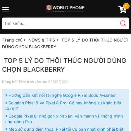
0
Toggle
navigation
Trang chủ
NEWS & TIPS
TOP 5 LÝ DO THÔI THÚC NGƯỜI
DÙNG CHỌN BLACKBERRY
TOP 5 LÝ DO THÔI THÚC NGƯỜI DÙNG
CHỌN BLACKBERRY
Đăng bởi
Tâm Anh
vào lúc 23/02/2020
Hướng dẫn kết nối tai nghe Google Pixel Buds A-series
So sánh Pixel 8 và Pixel 8 Pro: Có hay không sự khác biệt
rõ rệt?
Google Pixel 8: nhỏ gọn xinh xắn, vẫn mạnh và thông minh
như dòng Pro
Mẹo sử dụng điện thoại Pixel tối ưu bạn nhất định phải biết