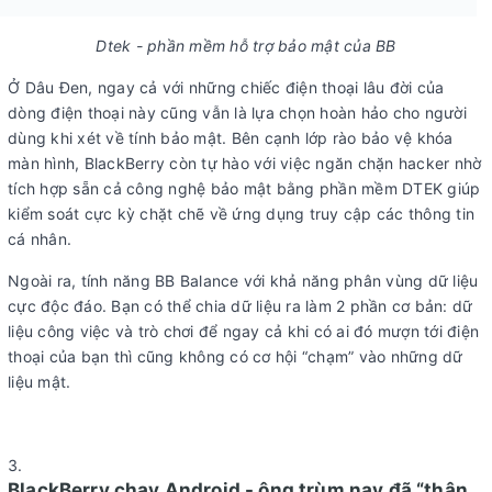
Dtek - phần mềm hỗ trợ bảo mật của BB
Ở Dâu Đen, ngay cả với những chiếc điện thoại lâu đời của
dòng điện thoại này cũng vẫn là lựa chọn hoàn hảo cho người
dùng khi xét về tính bảo mật. Bên cạnh lớp rào bảo vệ khóa
màn hình, BlackBerry còn tự hào với việc ngăn chặn hacker nhờ
tích hợp sẵn cả công nghệ bảo mật bằng phần mềm DTEK giúp
kiểm soát cực kỳ chặt chẽ về ứng dụng truy cập các thông tin
cá nhân.
Ngoài ra, tính năng BB Balance với khả năng phân vùng dữ liệu
cực độc đáo. Bạn có thể chia dữ liệu ra làm 2 phần cơ bản: dữ
liệu công việc và trò chơi để ngay cả khi có ai đó mượn tới điện
thoại của bạn thì cũng không có cơ hội “chạm” vào những dữ
liệu mật.
BlackBerry chạy Android - ông trùm nay đã “thân