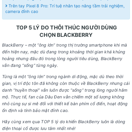
Trên tay Pixel 8 Pro: Trí tuệ nhân tạo nâng tầm trải nghiệm,
camera đỉnh cao
TOP 5 LÝ DO THÔI THÚC NGƯỜI DÙNG
CHỌN BLACKBERRY
BlackBerry – một “ông lớn” trong thị trường smartphone khi mà
đến hiện nay, mặc dù đang trong khoảng thời gian khá khủng
hoảng nhưng đâu đó trong lòng người tiêu dùng, BlackBerry
vẫn đang “sống” từng ngày.
Từng là một “ông lớn” trong ngành di động, mặc dù theo thời
gian, vị trí độc tôn đã không còn thuộc về BlackBerry nhưng cái
danh “huyền thoại” vẫn luôn được “sống” trong lòng người hâm
mộ. Thực tế, fan của Dâu Đen vẫn chiếm một số lượng không
nhỏ cùng sự si mê đối với thiết kế bàn phím cổ điển, hoạt động
ổn định và tính bảo mật đỉnh cao.
Hãy cùng xem qua TOP 5 lý do khiến BlackBerry luôn là dòng
điện thoại cổ được lưu tâm nhất nhé!