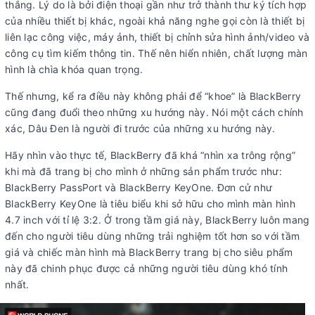
thắng. Lý do là bởi điện thoại gần như trở thành thư ký tích hợp
của nhiều thiết bị khác, ngoài khả năng nghe gọi còn là thiết bị
liên lạc công việc, máy ảnh, thiết bị chỉnh sửa hình ảnh/video và
công cụ tìm kiếm thông tin. Thế nên hiển nhiên, chất lượng màn
hình là chìa khóa quan trọng.
Thế nhưng, kể ra điều này không phải để “khoe” là BlackBerry
cũng đang đuổi theo những xu hướng này. Nói một cách chính
xác, Dâu Đen là người đi trước của những xu hướng này.
Hãy nhìn vào thực tế, BlackBerry đã khá “nhìn xa trông rộng”
khi mà đã trang bị cho mình ở những sản phẩm trước như:
BlackBerry PassPort và BlackBerry KeyOne. Đơn cử như
BlackBerry KeyOne là tiêu biểu khi sở hữu cho mình màn hình
4.7 inch với tỉ lệ 3:2. Ở trong tầm giá này, BlackBerry luôn mang
đến cho người tiêu dùng những trải nghiệm tốt hơn so với tầm
giá và chiếc màn hình mà BlackBerry trang bị cho siêu phẩm
này đã chinh phục được cả những người tiêu dùng khó tính
nhất.