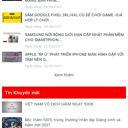
MANG BÀN PHÍM...
Ngày đăng: 29/09/2021
SẮM GOOGLE PIXEL 3XL/4XL CŨ ĐỂ CHƠI GAME: GIÁ
HỢP LÝ CHƠI...
Ngày đăng: 24/06/2021
SAMSUNG NỚI RỘNG GIỚI HẠN CẬP NHẬT PHẦN MỀM
CHO SMARTPHON...
Ngày đăng: 25/02/2021
APPLE “ẤP Ủ” PHÁT TRIỂN IPHONE MÀN HÌNH GẬP VỚI
TẤM NỀN O...
Ngày đăng: 22/02/2021
Xem thêm
Tin Khuyến mãi
VIỆT NAM VÔ ĐỊCH GIẢM NGAY 500K
Bốc thăm 100% trúng thưởng nhân dịp Giáng sinh và
Năm mới 2021