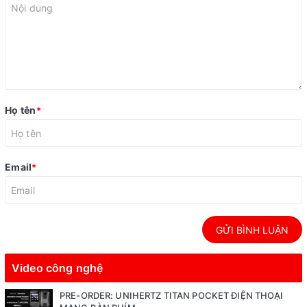
Họ tên
*
Email
*
GỬI BÌNH LUẬN
Video công nghệ
PRE-ORDER: UNIHERTZ TITAN POCKET ĐIỆN THOẠI