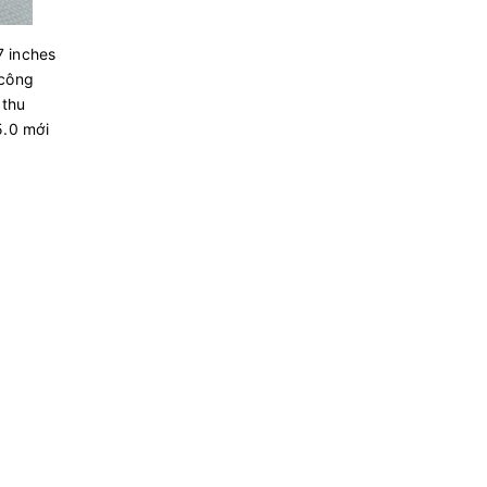
 inches
 công
 thu
5.0 mới