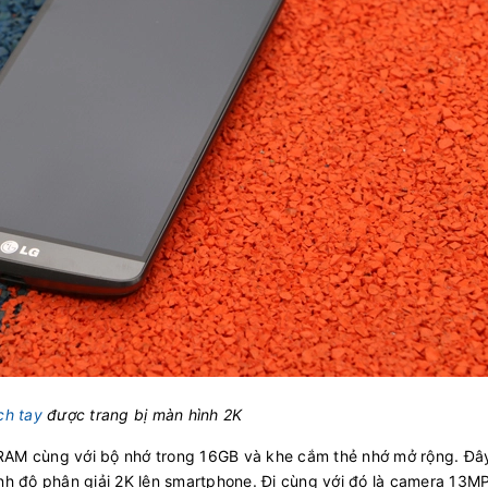
ch tay
được trang bị màn hình 2K
RAM cùng với bộ nhớ trong 16GB và khe cắm thẻ nhớ mở rộng. Đây
nh độ phân giải 2K lên smartphone. Đi cùng với đó là camera 13M