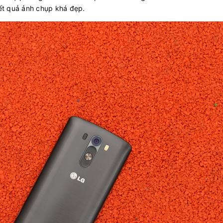
kết quả ảnh chụp khá đẹp.