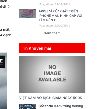
 điện
Ngày đăng: 25/02/2021
nhất ở
APPLE “ẤP Ủ” PHÁT TRIỂN
IPHONE MÀN HÌNH GẬP VỚI
TẤM NỀN O...
Ngày đăng: 22/02/2021
a mắt,
Xem thêm
 4 cạnh
Tin Khuyến mãi
VIỆT NAM VÔ ĐỊCH GIẢM NGAY 500K
Bốc thăm 100% trúng thưởng