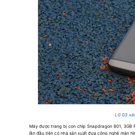
LG G3 xá
Máy được trang bị con chip Snapdragon 801, 3GB 
lần đầu tiên có nhà sản xuất đưa công nghệ màn hì