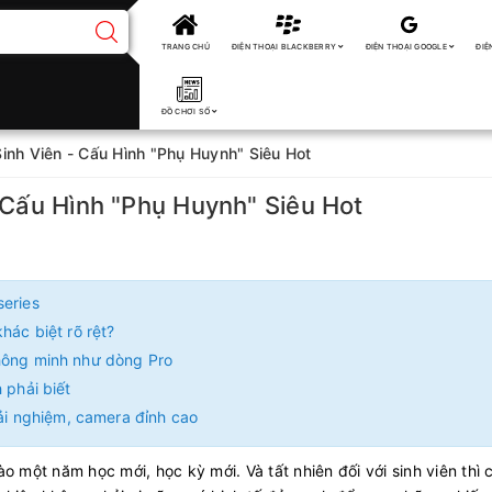
TRANG CHỦ
ĐIỆN THOẠI BLACKBERRY
ĐIỆN THOẠI GOOGLE
ĐIỆ
ĐỒ CHƠI SỐ
Sinh Viên - Cấu Hình "Phụ Huynh" Siêu Hot
- Cấu Hình "Phụ Huynh" Siêu Hot
series
hác biệt rõ rệt?
thông minh như dòng Pro
 phải biết
rải nghiệm, camera đỉnh cao
o một năm học mới, học kỳ mới. Và tất nhiên đối với sinh viên thì 