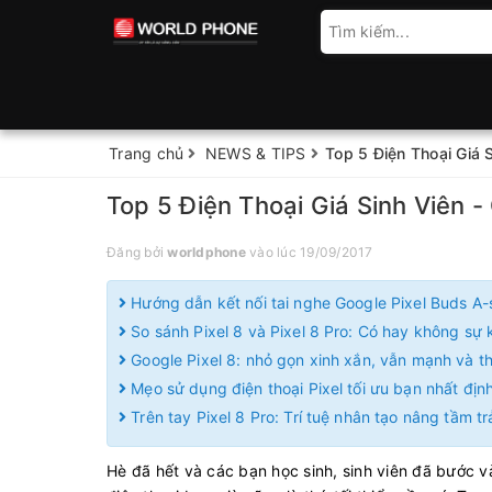
Trang chủ
NEWS & TIPS
Top 5 Điện Thoại Giá 
Top 5 Điện Thoại Giá Sinh Viên 
Đăng bởi
worldphone
vào lúc 19/09/2017
Hướng dẫn kết nối tai nghe Google Pixel Buds A-
So sánh Pixel 8 và Pixel 8 Pro: Có hay không sự k
Google Pixel 8: nhỏ gọn xinh xắn, vẫn mạnh và 
Mẹo sử dụng điện thoại Pixel tối ưu bạn nhất định
Trên tay Pixel 8 Pro: Trí tuệ nhân tạo nâng tầm t
Hè đã hết và các bạn học sinh, sinh viên đã bước và