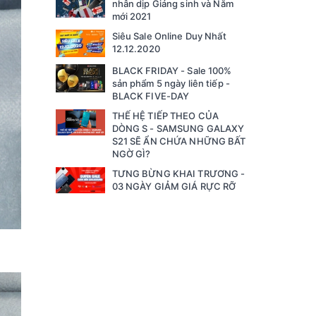
nhân dịp Giáng sinh và Năm
mới 2021
Siêu Sale Online Duy Nhất
12.12.2020
BLACK FRIDAY - Sale 100%
sản phẩm 5 ngày liên tiếp -
BLACK FIVE-DAY
THẾ HỆ TIẾP THEO CỦA
DÒNG S - SAMSUNG GALAXY
S21 SẼ ẨN CHỨA NHỮNG BẤT
NGỜ GÌ?
TƯNG BỪNG KHAI TRƯƠNG -
03 NGÀY GIẢM GIÁ RỰC RỠ