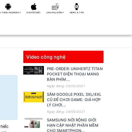
N THOẠI ANDROID
KHUYẾN MÃI
LINH PHỤ KIỆN
NEWS & TIPS
Video công nghệ
PRE-ORDER: UNIHERTZ TITAN
POCKET ĐIỆN THOẠI MANG
BÀN PHÍM...
Ngày đăng: 29/09/2021
SẮM GOOGLE PIXEL 3XL/4XL
CŨ ĐỂ CHƠI GAME: GIÁ HỢP
LÝ CHƠI...
Ngày đăng: 24/06/2021
SAMSUNG NỚI RỘNG GIỚI
HẠN CẬP NHẬT PHẦN MỀM
chiếc
CHO SMARTPHON...