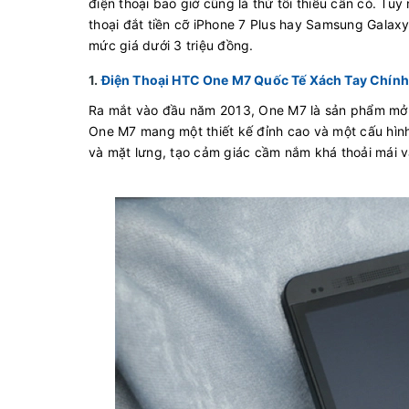
điện thoại bao giờ cũng là thứ tối thiểu cần có. T
thoại đắt tiền cỡ iPhone 7 Plus hay Samsung Galax
mức giá dưới 3 triệu đồng.
1.
Điện Thoại HTC One M7 Quốc Tế Xách Tay Chín
Ra mắt vào đầu năm 2013, One M7 là sản phẩm mở 
One M7 mang một thiết kế đỉnh cao và một cấu hìn
và mặt lưng, tạo cảm giác cầm nắm khá thoải mái và