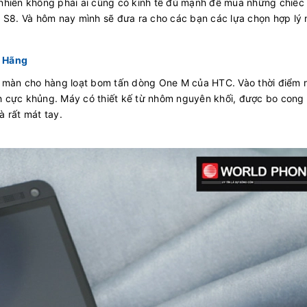
uy nhiên không phải ai cũng có kinh tế đủ mạnh để mua những chiếc
y S8. Và hôm nay mình sẽ đưa ra cho các bạn các lựa chọn hợp lý 
h Hãng
màn cho hàng loạt bom tấn dòng One M của HTC. Vào thời điểm r
h cực khủng. Máy có thiết kế từ nhôm nguyên khối, được bo cong
 rất mát tay.